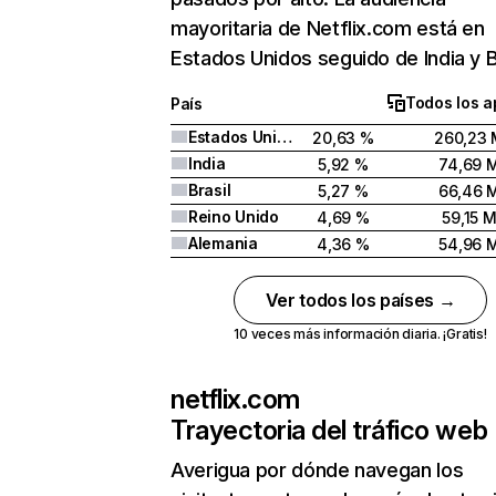
mayoritaria de Netflix.com está en
Estados Unidos seguido de India y Br
Todos los a
País
Estados Unidos
20,63 %
260,23 
India
5,92 %
74,69 
Brasil
5,27 %
66,46 
Reino Unido
4,69 %
59,15 
Alemania
4,36 %
54,96 
Ver todos los países →
10 veces más información diaria. ¡Gratis!
netflix.com
Trayectoria del tráfico web
Averigua por dónde navegan los