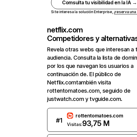
Comsulta tu visibilidad en la IA 
Si te interesa la solución Enterprise,
¡reserva un
netflix.com
Competidores y alternativa
Revela otras webs que interesan a 
audiencia. Consulta la lista de domi
por los que navegan los usuarios a
continuación de. El público de
Netflix.comtambién visita
rottentomatoes.com, seguido de
justwatch.com y tvguide.com.
rottentomatoes.com
#
1
93,75 M
Visitas: