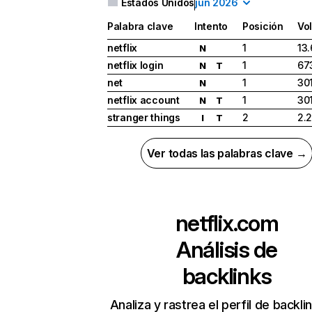
Estados Unidos
jun 2026
Palabra clave
Intento
Posición
Vo
netflix
1
13
N
netflix login
1
67
N
T
net
1
30
N
netflix account
1
30
N
T
stranger things
2
2.
I
T
Ver todas las palabras clave →
netflix.com
Análisis de
backlinks
Analiza y rastrea el perfil de backli