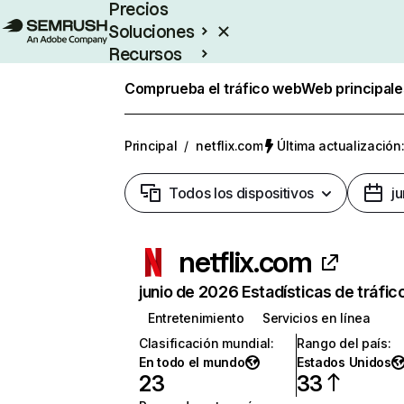
Precios
Soluciones
Recursos
Empresas
Comprueba el tráfico web
Web principale
Principal
/
netflix.com
Última actualización:
Todos los dispositivos
j
netflix.com
junio de 2026 Estadísticas de tráfic
Entretenimiento
Servicios en línea
Clasificación mundial
:
Rango del país
:
En todo el mundo
Estados Unidos
23
33