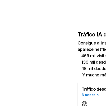
Tráfico IA 
Consigue al i
aparece netfli
469 mil visi
130 mil des
49 mil desd
¡Y mucho má
Tráfico desd
6 meses