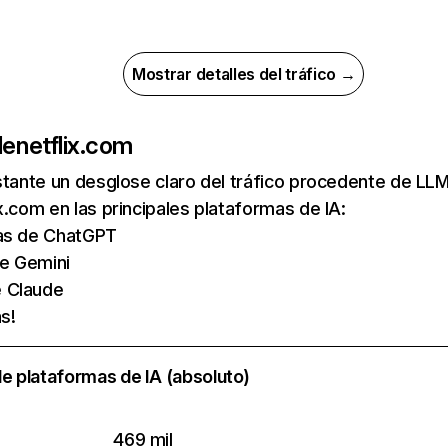
Mostrar detalles del tráfico →
de
netflix.com
nstante un desglose claro del tráfico procedente de 
x.com en las principales plataformas de IA:
tas de ChatGPT
de Gemini
e Claude
s!
e plataformas de IA (absoluto)
469 mil