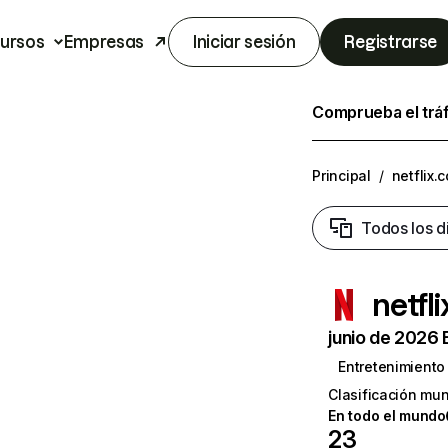
ursos
Empresas
Iniciar sesión
Registrarse
Comprueba el trá
Principal
/
netflix.
Todos los d
netfl
junio de 2026 
Entretenimiento
Clasificación mun
En todo el mundo
23