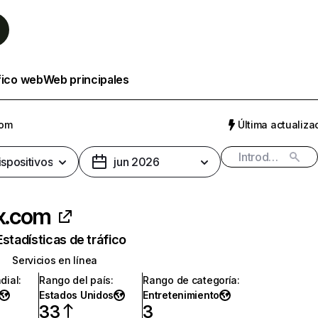
fico web
Web principales
com
Última actualizac
ispositivos
jun 2026
ix.com
Estadísticas de tráfico
Servicios en línea
dial
:
Rango del país
:
Rango de categoría
:
Estados Unidos
Entretenimiento
33
3