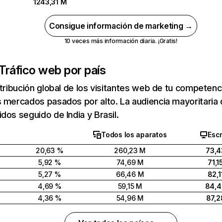
1243,31 M
Consigue información de marketing →
10 veces más información diaria. ¡Gratis!
Tráfico web por país
stribución global de los visitantes web de tu competen
 mercados pasados por alto. La audiencia mayoritaria 
dos seguido de India y Brasil.
Todos los aparatos
Escr
20,63 %
260,23 M
73,4
5,92 %
74,69 M
71,1
5,27 %
66,46 M
82,1
4,69 %
59,15 M
84,
4,36 %
54,96 M
87,2