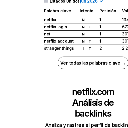
Estados Unidos
jun 2026
Palabra clave
Intento
Posición
Vo
netflix
1
13
N
netflix login
1
67
N
T
net
1
30
N
netflix account
1
30
N
T
stranger things
2
2.
I
T
Ver todas las palabras clave →
netflix.com
Análisis de
backlinks
Analiza y rastrea el perfil de backli