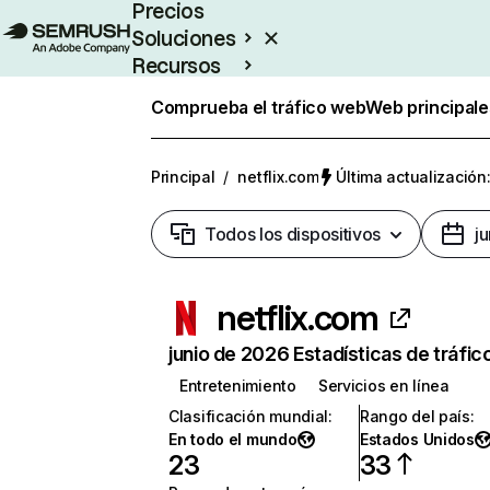
Precios
Soluciones
Recursos
Empresas
Comprueba el tráfico web
Web principale
Principal
/
netflix.com
Última actualización:
Todos los dispositivos
j
netflix.com
junio de 2026 Estadísticas de tráfic
Entretenimiento
Servicios en línea
Clasificación mundial
:
Rango del país
:
En todo el mundo
Estados Unidos
23
33