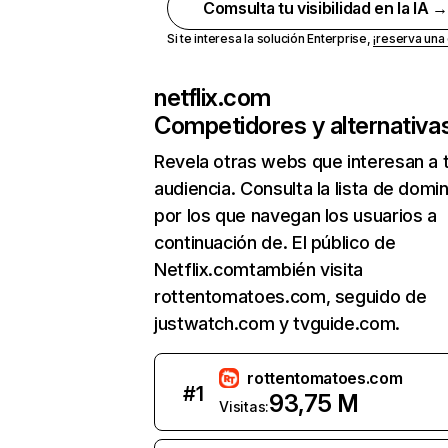
Comsulta tu visibilidad en la IA 
Si te interesa la solución Enterprise,
¡reserva un
netflix.com
Competidores y alternativa
Revela otras webs que interesan a 
audiencia. Consulta la lista de domi
por los que navegan los usuarios a
continuación de. El público de
Netflix.comtambién visita
rottentomatoes.com, seguido de
justwatch.com y tvguide.com.
rottentomatoes.com
#
1
93,75 M
Visitas: