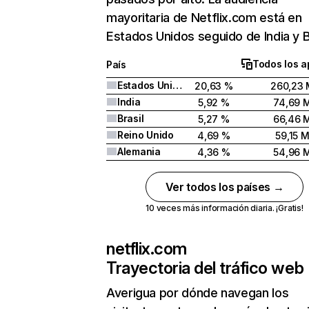
mayoritaria de Netflix.com está en
Estados Unidos seguido de India y Br
Todos los a
País
Estados Unidos
20,63 %
260,23 
India
5,92 %
74,69 
Brasil
5,27 %
66,46 
Reino Unido
4,69 %
59,15 
Alemania
4,36 %
54,96 
Ver todos los países →
10 veces más información diaria. ¡Gratis!
netflix.com
Trayectoria del tráfico web
Averigua por dónde navegan los