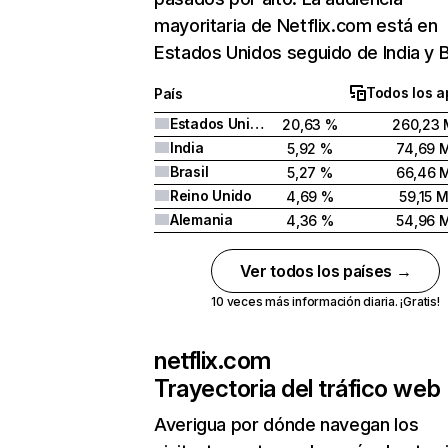
mayoritaria de Netflix.com está en
Estados Unidos seguido de India y Br
Todos los a
País
Estados Unidos
20,63 %
260,23 
India
5,92 %
74,69 
Brasil
5,27 %
66,46 
Reino Unido
4,69 %
59,15 
Alemania
4,36 %
54,96 
Ver todos los países →
10 veces más información diaria. ¡Gratis!
netflix.com
Trayectoria del tráfico web
Averigua por dónde navegan los