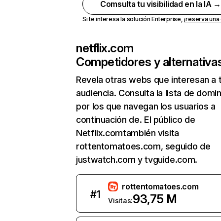
Comsulta tu visibilidad en la IA 
Si te interesa la solución Enterprise,
¡reserva un
netflix.com
Competidores y alternativa
Revela otras webs que interesan a 
audiencia. Consulta la lista de domi
por los que navegan los usuarios a
continuación de. El público de
Netflix.comtambién visita
rottentomatoes.com, seguido de
justwatch.com y tvguide.com.
rottentomatoes.com
#
1
93,75 M
Visitas: