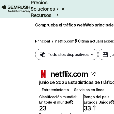
Precios
Soluciones
Recursos
Empresas
Comprueba el tráfico web
Web principale
Principal
/
netflix.com
Última actualización:
Todos los dispositivos
j
netflix.com
junio de 2026 Estadísticas de tráfic
Entretenimiento
Servicios en línea
Clasificación mundial
:
Rango del país
:
En todo el mundo
Estados Unidos
23
33