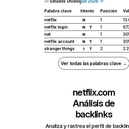
Estados Unidos
jun 2026
Palabra clave
Intento
Posición
Vo
netflix
1
13
N
netflix login
1
67
N
T
net
1
30
N
netflix account
1
30
N
T
stranger things
2
2.
I
T
Ver todas las palabras clave →
netflix.com
Análisis de
backlinks
Analiza y rastrea el perfil de backli