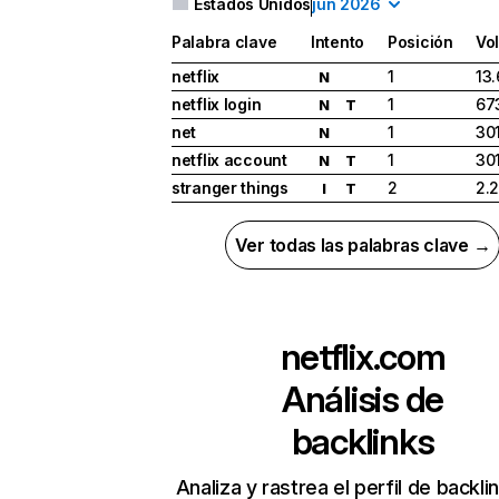
Estados Unidos
jun 2026
Palabra clave
Intento
Posición
Vo
netflix
1
13
N
netflix login
1
67
N
T
net
1
30
N
netflix account
1
30
N
T
stranger things
2
2.
I
T
Ver todas las palabras clave →
netflix.com
Análisis de
backlinks
Analiza y rastrea el perfil de backli