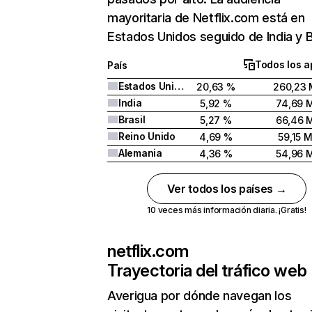
mayoritaria de Netflix.com está en
Estados Unidos seguido de India y Br
Todos los a
País
Estados Unidos
20,63 %
260,23 
India
5,92 %
74,69 
Brasil
5,27 %
66,46 
Reino Unido
4,69 %
59,15 
Alemania
4,36 %
54,96 
Ver todos los países →
10 veces más información diaria. ¡Gratis!
netflix.com
Trayectoria del tráfico web
Averigua por dónde navegan los