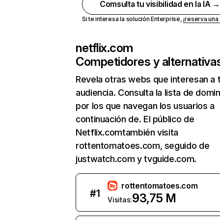
Comsulta tu visibilidad en la IA 
Si te interesa la solución Enterprise,
¡reserva un
netflix.com
Competidores y alternativa
Revela otras webs que interesan a 
audiencia. Consulta la lista de domi
por los que navegan los usuarios a
continuación de. El público de
Netflix.comtambién visita
rottentomatoes.com, seguido de
justwatch.com y tvguide.com.
rottentomatoes.com
#
1
93,75 M
Visitas: