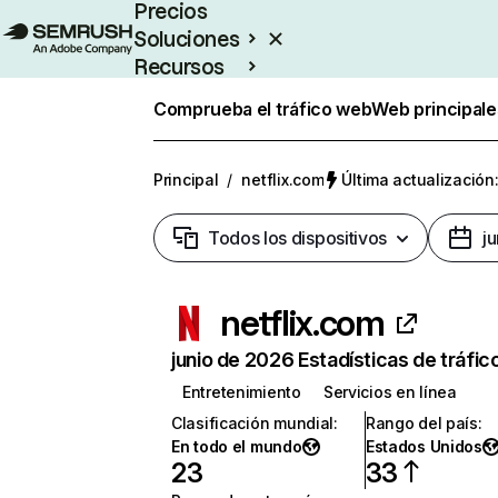
Precios
Soluciones
Recursos
Empresas
Comprueba el tráfico web
Web principale
Principal
/
netflix.com
Última actualización:
Todos los dispositivos
j
netflix.com
junio de 2026 Estadísticas de tráfic
Entretenimiento
Servicios en línea
Clasificación mundial
:
Rango del país
:
En todo el mundo
Estados Unidos
23
33