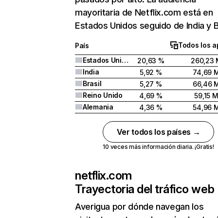
mayoritaria de Netflix.com está en
Estados Unidos seguido de India y Br
Todos los a
País
Estados Unidos
20,63 %
260,23 
India
5,92 %
74,69 
Brasil
5,27 %
66,46 
Reino Unido
4,69 %
59,15 
Alemania
4,36 %
54,96 
Ver todos los países →
10 veces más información diaria. ¡Gratis!
netflix.com
Trayectoria del tráfico web
Averigua por dónde navegan los