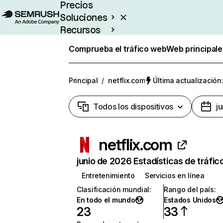
Precios
Soluciones
Recursos
Empresas
Comprueba el tráfico web
Web principale
Principal
/
netflix.com
Última actualización:
Todos los dispositivos
j
netflix.com
junio de 2026 Estadísticas de tráfic
Entretenimiento
Servicios en línea
Clasificación mundial
:
Rango del país
:
En todo el mundo
Estados Unidos
23
33