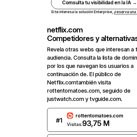
Comsulta tu visibilidad en la IA 
Si te interesa la solución Enterprise,
¡reserva un
netflix.com
Competidores y alternativa
Revela otras webs que interesan a 
audiencia. Consulta la lista de domi
por los que navegan los usuarios a
continuación de. El público de
Netflix.comtambién visita
rottentomatoes.com, seguido de
justwatch.com y tvguide.com.
rottentomatoes.com
#
1
93,75 M
Visitas: