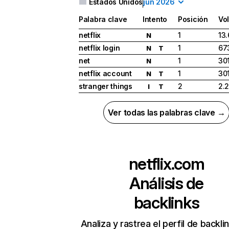
Estados Unidos
jun 2026
Palabra clave
Intento
Posición
Vo
netflix
1
13
N
netflix login
1
67
N
T
net
1
30
N
netflix account
1
30
N
T
stranger things
2
2.
I
T
Ver todas las palabras clave →
netflix.com
Análisis de
backlinks
Analiza y rastrea el perfil de backli