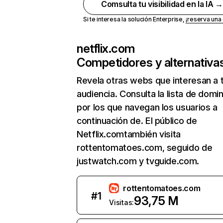
Comsulta tu visibilidad en la IA 
Si te interesa la solución Enterprise,
¡reserva un
netflix.com
Competidores y alternativa
Revela otras webs que interesan a 
audiencia. Consulta la lista de domi
por los que navegan los usuarios a
continuación de. El público de
Netflix.comtambién visita
rottentomatoes.com, seguido de
justwatch.com y tvguide.com.
rottentomatoes.com
#
1
93,75 M
Visitas: