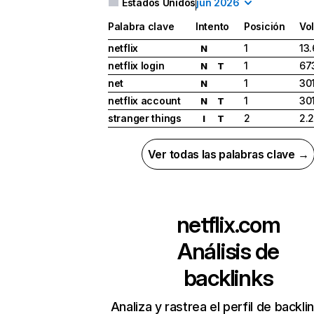
Estados Unidos
jun 2026
Palabra clave
Intento
Posición
Vo
netflix
1
13
N
netflix login
1
67
N
T
net
1
30
N
netflix account
1
30
N
T
stranger things
2
2.
I
T
Ver todas las palabras clave →
netflix.com
Análisis de
backlinks
Analiza y rastrea el perfil de backli