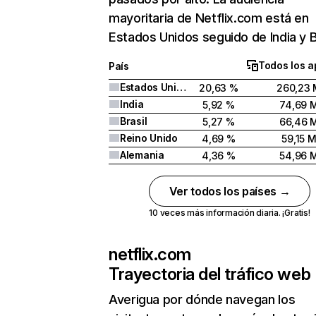
mayoritaria de Netflix.com está en
Estados Unidos seguido de India y Br
Todos los a
País
Estados Unidos
20,63 %
260,23 
India
5,92 %
74,69 
Brasil
5,27 %
66,46 
Reino Unido
4,69 %
59,15 
Alemania
4,36 %
54,96 
Ver todos los países →
10 veces más información diaria. ¡Gratis!
netflix.com
Trayectoria del tráfico web
Averigua por dónde navegan los