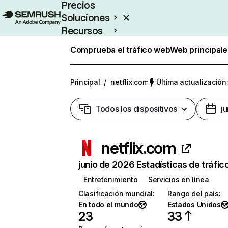
Precios
Soluciones
Recursos
Empresas
Comprueba el tráfico web
Web principale
Principal
/
netflix.com
Última actualización:
Todos los dispositivos
j
netflix.com
junio de 2026 Estadísticas de tráfic
Entretenimiento
Servicios en línea
Clasificación mundial
:
Rango del país
:
En todo el mundo
Estados Unidos
23
33