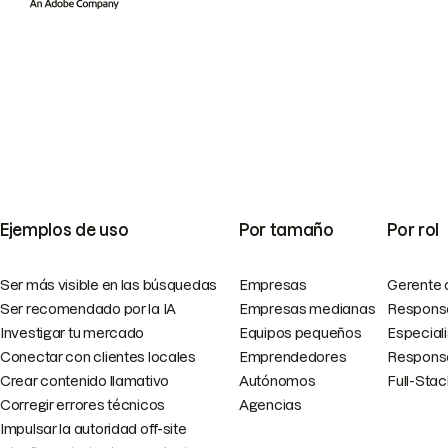
Ejemplos de uso
Por tamaño
Por rol
Ser más visible en las búsquedas
Empresas
Gerente 
Ser recomendado por la IA
Empresas medianas
Responsa
Investigar tu mercado
Equipos pequeños
Especial
Conectar con clientes locales
Emprendedores
Responsa
Crear contenido llamativo
Autónomos
Full-Sta
Corregir errores técnicos
Agencias
Impulsar la autoridad off-site