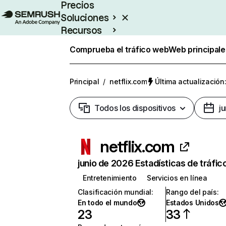
Precios
Soluciones
Recursos
Empresas
Comprueba el tráfico web
Web principale
Principal
/
netflix.com
Última actualización:
Todos los dispositivos
j
netflix.com
junio de 2026 Estadísticas de tráfic
Entretenimiento
Servicios en línea
Clasificación mundial
:
Rango del país
:
En todo el mundo
Estados Unidos
23
33