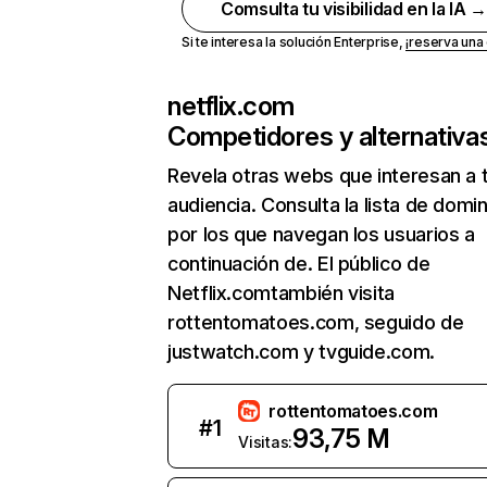
Comsulta tu visibilidad en la IA 
Si te interesa la solución Enterprise,
¡reserva un
netflix.com
Competidores y alternativa
Revela otras webs que interesan a 
audiencia. Consulta la lista de domi
por los que navegan los usuarios a
continuación de. El público de
Netflix.comtambién visita
rottentomatoes.com, seguido de
justwatch.com y tvguide.com.
rottentomatoes.com
#
1
93,75 M
Visitas: