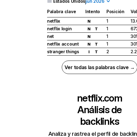
Estados Unidos
jun 2026
Palabra clave
Intento
Posición
Vo
netflix
1
13
N
netflix login
1
67
N
T
net
1
30
N
netflix account
1
30
N
T
stranger things
2
2.
I
T
Ver todas las palabras clave →
netflix.com
Análisis de
backlinks
Analiza y rastrea el perfil de backli