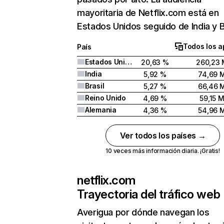
mayoritaria de Netflix.com está en
Estados Unidos seguido de India y Br
Todos los a
País
Estados Unidos
20,63 %
260,23 
India
5,92 %
74,69 
Brasil
5,27 %
66,46 
Reino Unido
4,69 %
59,15 
Alemania
4,36 %
54,96 
Ver todos los países →
10 veces más información diaria. ¡Gratis!
netflix.com
Trayectoria del tráfico web
Averigua por dónde navegan los