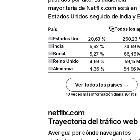
mayoritaria de Netflix.com está en
Estados Unidos seguido de India y Br
Todos los a
País
Estados Unidos
20,63 %
260,23 
India
5,92 %
74,69 
Brasil
5,27 %
66,46 
Reino Unido
4,69 %
59,15 
Alemania
4,36 %
54,96 
Ver todos los países →
10 veces más información diaria. ¡Gratis!
netflix.com
Trayectoria del tráfico web
Averigua por dónde navegan los