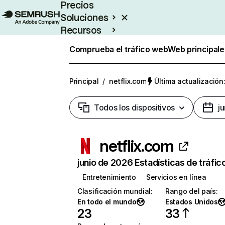
Precios
Soluciones
Recursos
Empresas
Comprueba el tráfico web
Web principale
Principal
/
netflix.com
Última actualización:
Todos los dispositivos
j
netflix.com
junio de 2026 Estadísticas de tráfic
Entretenimiento
Servicios en línea
Clasificación mundial
:
Rango del país
:
En todo el mundo
Estados Unidos
23
33