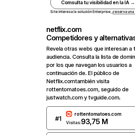
Comsulta tu visibilidad en la IA 
Si te interesa la solución Enterprise,
¡reserva un
netflix.com
Competidores y alternativa
Revela otras webs que interesan a 
audiencia. Consulta la lista de domi
por los que navegan los usuarios a
continuación de. El público de
Netflix.comtambién visita
rottentomatoes.com, seguido de
justwatch.com y tvguide.com.
rottentomatoes.com
#
1
93,75 M
Visitas: