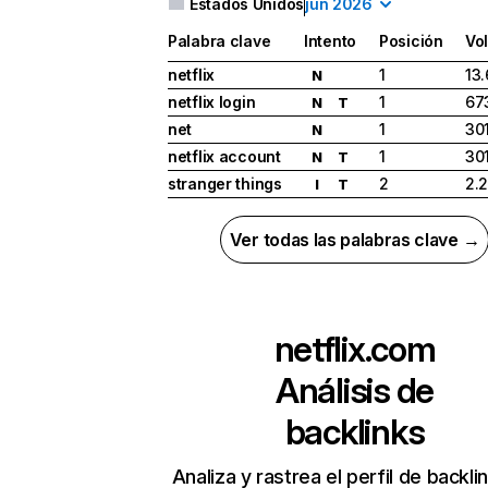
Estados Unidos
jun 2026
Palabra clave
Intento
Posición
Vo
netflix
1
13
N
netflix login
1
67
N
T
net
1
30
N
netflix account
1
30
N
T
stranger things
2
2.
I
T
Ver todas las palabras clave →
netflix.com
Análisis de
backlinks
Analiza y rastrea el perfil de backli