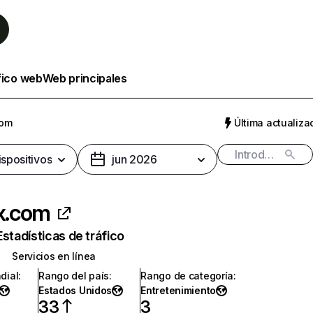
fico web
Web principales
com
Última actualizac
ispositivos
jun 2026
ix.com
Estadísticas de tráfico
Servicios en línea
dial
:
Rango del país
:
Rango de categoría
:
Estados Unidos
Entretenimiento
33
3