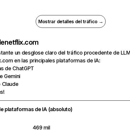
Mostrar detalles del tráfico →
de
netflix.com
nstante un desglose claro del tráfico procedente de 
x.com en las principales plataformas de IA:
tas de ChatGPT
de Gemini
e Claude
s!
e plataformas de IA (absoluto)
469 mil