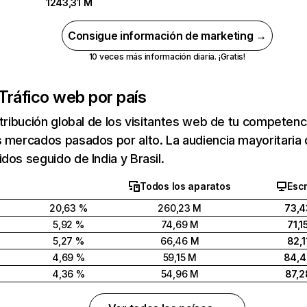
1243,31 M
Consigue información de marketing →
10 veces más información diaria. ¡Gratis!
Tráfico web por país
stribución global de los visitantes web de tu competen
 mercados pasados por alto. La audiencia mayoritaria 
dos seguido de India y Brasil.
Todos los aparatos
Escr
20,63 %
260,23 M
73,4
5,92 %
74,69 M
71,1
5,27 %
66,46 M
82,1
4,69 %
59,15 M
84,
4,36 %
54,96 M
87,2