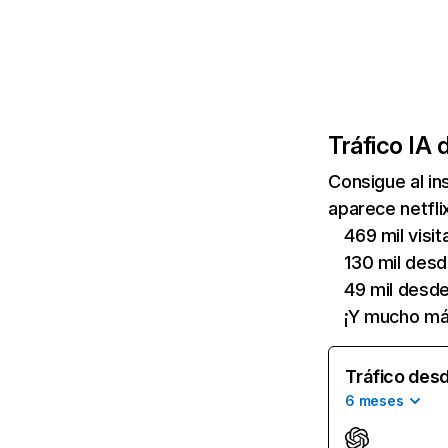
Tráfico IA 
Consigue al i
aparece netfli
469 mil visi
130 mil des
49 mil desd
¡Y mucho má
Tráfico desd
6 meses