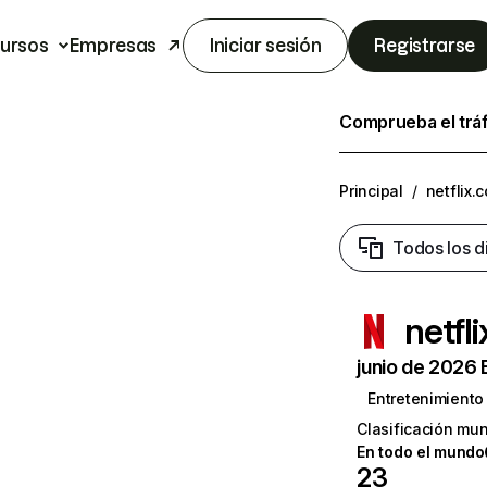
ursos
Empresas
Iniciar sesión
Registrarse
Comprueba el trá
Principal
/
netflix.
Todos los d
netfl
junio de 2026 
Entretenimiento
Clasificación mun
En todo el mundo
23