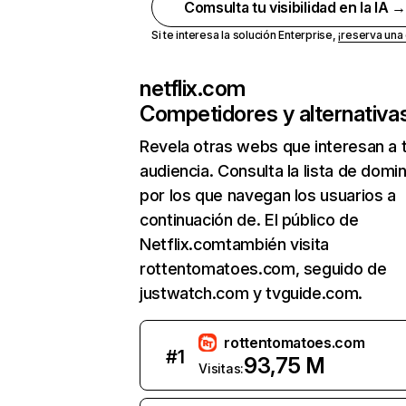
Comsulta tu visibilidad en la IA 
Si te interesa la solución Enterprise,
¡reserva un
netflix.com
Competidores y alternativa
Revela otras webs que interesan a 
audiencia. Consulta la lista de domi
por los que navegan los usuarios a
continuación de. El público de
Netflix.comtambién visita
rottentomatoes.com, seguido de
justwatch.com y tvguide.com.
rottentomatoes.com
#
1
93,75 M
Visitas: