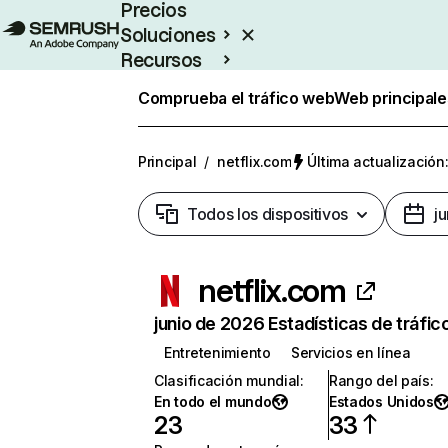
Precios
Soluciones
Recursos
Empresas
Comprueba el tráfico web
Web principale
Principal
/
netflix.com
Última actualización:
Todos los dispositivos
j
netflix.com
junio de 2026 Estadísticas de tráfic
Entretenimiento
Servicios en línea
Clasificación mundial
:
Rango del país
:
En todo el mundo
Estados Unidos
23
33