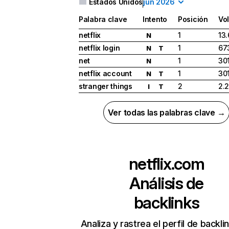
Estados Unidos
jun 2026
Palabra clave
Intento
Posición
Vo
netflix
1
13
N
netflix login
1
67
N
T
net
1
30
N
netflix account
1
30
N
T
stranger things
2
2.
I
T
Ver todas las palabras clave →
netflix.com
Análisis de
backlinks
Analiza y rastrea el perfil de backli