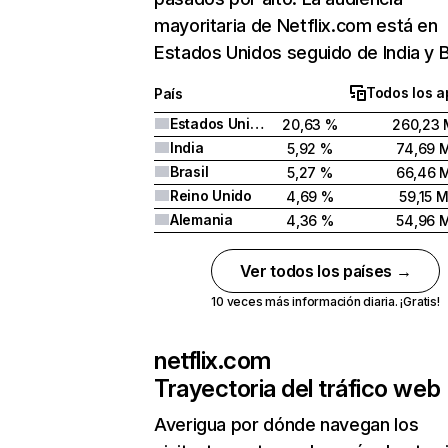
mayoritaria de Netflix.com está en
Estados Unidos seguido de India y Br
Todos los a
País
Estados Unidos
20,63 %
260,23 
India
5,92 %
74,69 
Brasil
5,27 %
66,46 
Reino Unido
4,69 %
59,15 
Alemania
4,36 %
54,96 
Ver todos los países →
10 veces más información diaria. ¡Gratis!
netflix.com
Trayectoria del tráfico web
Averigua por dónde navegan los