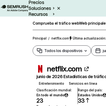
Precios
Soluciones
Recursos
Empresas
Comprueba el tráfico web
Web principale
Principal
/
netflix.com
Última actualización:
Todos los dispositivos
j
netflix.com
junio de 2026 Estadísticas de tráfic
Entretenimiento
Servicios en línea
Clasificación mundial
:
Rango del país
:
En todo el mundo
Estados Unidos
23
33