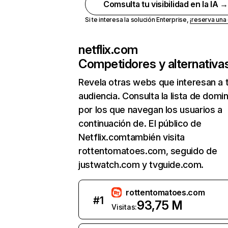
Comsulta tu visibilidad en la IA 
Si te interesa la solución Enterprise,
¡reserva un
netflix.com
Competidores y alternativa
Revela otras webs que interesan a 
audiencia. Consulta la lista de domi
por los que navegan los usuarios a
continuación de. El público de
Netflix.comtambién visita
rottentomatoes.com, seguido de
justwatch.com y tvguide.com.
rottentomatoes.com
#
1
93,75 M
Visitas: