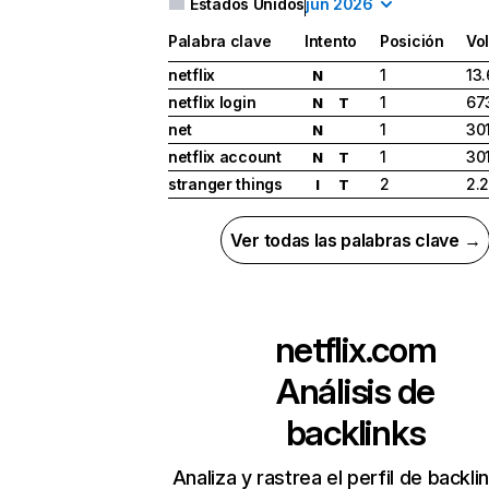
Estados Unidos
jun 2026
Palabra clave
Intento
Posición
Vo
netflix
1
13
N
netflix login
1
67
N
T
net
1
30
N
netflix account
1
30
N
T
stranger things
2
2.
I
T
Ver todas las palabras clave →
netflix.com
Análisis de
backlinks
Analiza y rastrea el perfil de backli