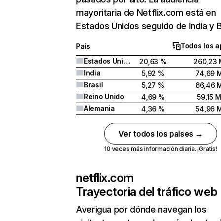
mayoritaria de Netflix.com está en
Estados Unidos seguido de India y Br
Todos los a
País
Estados Unidos
20,63 %
260,23 
India
5,92 %
74,69 
Brasil
5,27 %
66,46 
Reino Unido
4,69 %
59,15 
Alemania
4,36 %
54,96 
Ver todos los países →
10 veces más información diaria. ¡Gratis!
netflix.com
Trayectoria del tráfico web
Averigua por dónde navegan los