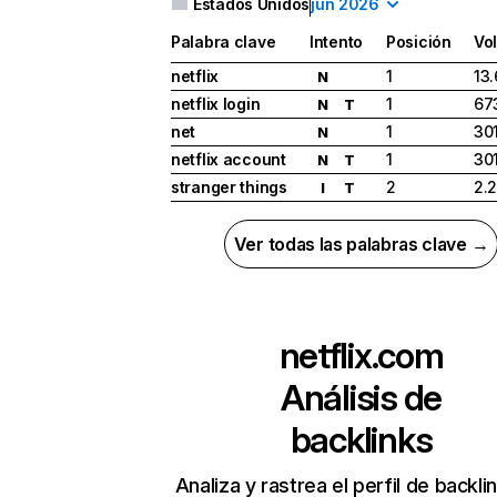
Estados Unidos
jun 2026
Palabra clave
Intento
Posición
Vo
netflix
1
13
N
netflix login
1
67
N
T
net
1
30
N
netflix account
1
30
N
T
stranger things
2
2.
I
T
Ver todas las palabras clave →
netflix.com
Análisis de
backlinks
Analiza y rastrea el perfil de backli