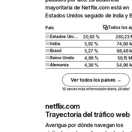
mayoritaria de Netflix.com está en
Estados Unidos seguido de India y Br
Todos los a
País
Estados Unidos
20,63 %
260,23 
India
5,92 %
74,69 
Brasil
5,27 %
66,46 
Reino Unido
4,69 %
59,15 
Alemania
4,36 %
54,96 
Ver todos los países →
10 veces más información diaria. ¡Gratis!
netflix.com
Trayectoria del tráfico web
Averigua por dónde navegan los