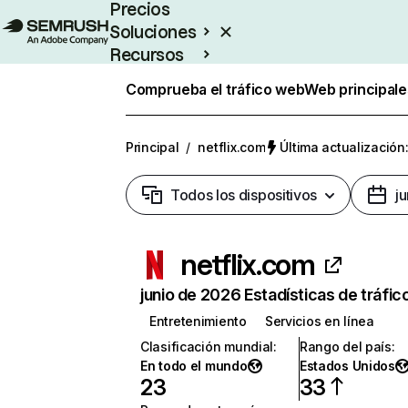
Precios
Soluciones
Recursos
Empresas
Comprueba el tráfico web
Web principale
Principal
/
netflix.com
Última actualización:
Todos los dispositivos
j
netflix.com
junio de 2026 Estadísticas de tráfic
Entretenimiento
Servicios en línea
Clasificación mundial
:
Rango del país
:
En todo el mundo
Estados Unidos
23
33