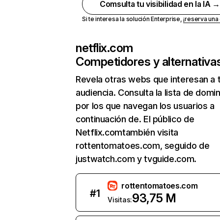
Comsulta tu visibilidad en la IA 
Si te interesa la solución Enterprise,
¡reserva un
netflix.com
Competidores y alternativa
Revela otras webs que interesan a 
audiencia. Consulta la lista de domi
por los que navegan los usuarios a
continuación de. El público de
Netflix.comtambién visita
rottentomatoes.com, seguido de
justwatch.com y tvguide.com.
rottentomatoes.com
#
1
93,75 M
Visitas: