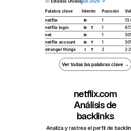
Estados Unidos
jun 2026
Palabra clave
Intento
Posición
Vo
netflix
1
13
N
netflix login
1
67
N
T
net
1
30
N
netflix account
1
30
N
T
stranger things
2
2.
I
T
Ver todas las palabras clave →
netflix.com
Análisis de
backlinks
Analiza y rastrea el perfil de backli