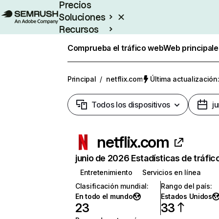
Precios
Soluciones
Recursos
Empresas
Comprueba el tráfico web
Web principale
Principal
/
netflix.com
Última actualización:
Todos los dispositivos
j
netflix.com
junio de 2026 Estadísticas de tráfic
Entretenimiento
Servicios en línea
Clasificación mundial
:
Rango del país
:
En todo el mundo
Estados Unidos
23
33