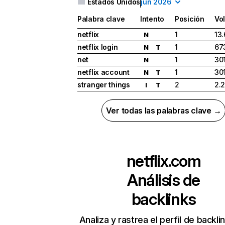
Estados Unidos
jun 2026
Palabra clave
Intento
Posición
Vo
netflix
1
13
N
netflix login
1
67
N
T
net
1
30
N
netflix account
1
30
N
T
stranger things
2
2.
I
T
Ver todas las palabras clave →
netflix.com
Análisis de
backlinks
Analiza y rastrea el perfil de backli