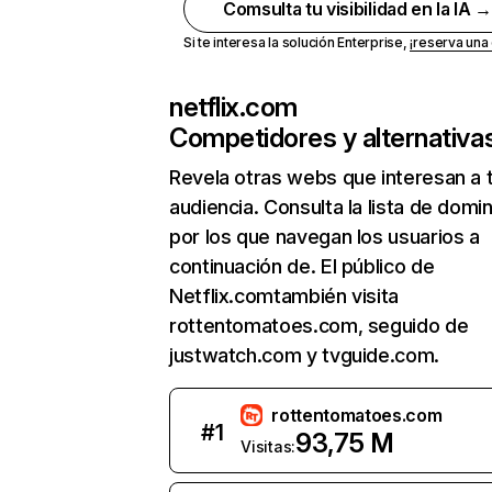
Comsulta tu visibilidad en la IA 
Si te interesa la solución Enterprise,
¡reserva un
netflix.com
Competidores y alternativa
Revela otras webs que interesan a 
audiencia. Consulta la lista de domi
por los que navegan los usuarios a
continuación de. El público de
Netflix.comtambién visita
rottentomatoes.com, seguido de
justwatch.com y tvguide.com.
rottentomatoes.com
#
1
93,75 M
Visitas: