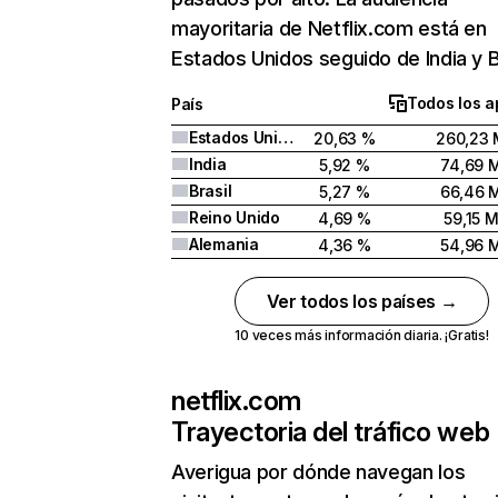
mayoritaria de Netflix.com está en
Estados Unidos seguido de India y Br
Todos los a
País
Estados Unidos
20,63 %
260,23 
India
5,92 %
74,69 
Brasil
5,27 %
66,46 
Reino Unido
4,69 %
59,15 
Alemania
4,36 %
54,96 
Ver todos los países →
10 veces más información diaria. ¡Gratis!
netflix.com
Trayectoria del tráfico web
Averigua por dónde navegan los