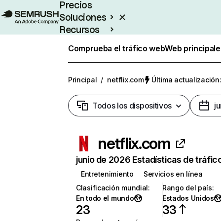
Precios
Soluciones
Recursos
Empresas
Comprueba el tráfico web
Web principale
Principal
/
netflix.com
Última actualización:
Todos los dispositivos
j
netflix.com
junio de 2026 Estadísticas de tráfic
Entretenimiento
Servicios en línea
Clasificación mundial
:
Rango del país
:
En todo el mundo
Estados Unidos
23
33