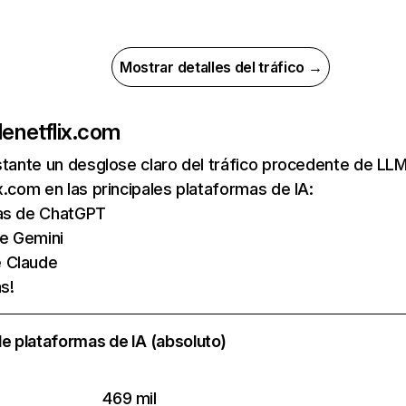
Mostrar detalles del tráfico →
de
netflix.com
nstante un desglose claro del tráfico procedente de 
x.com en las principales plataformas de IA:
tas de ChatGPT
de Gemini
e Claude
s!
e plataformas de IA (absoluto)
469 mil