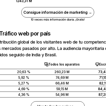
1243,31 M
Consigue información de marketing →
10 veces más información diaria. ¡Gratis!
Tráfico web por país
stribución global de los visitantes web de tu competen
 mercados pasados por alto. La audiencia mayoritaria 
dos seguido de India y Brasil.
Todos los aparatos
Escr
20,63 %
260,23 M
73,4
5,92 %
74,69 M
71,1
5,27 %
66,46 M
82,1
4,69 %
59,15 M
84,
4,36 %
54,96 M
87,2