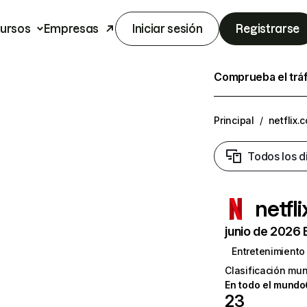
ursos
Empresas
Iniciar sesión
Registrarse
Comprueba el trá
Principal
/
netflix.
Todos los d
netfl
junio de 2026 
Entretenimiento
Clasificación mun
En todo el mundo
23