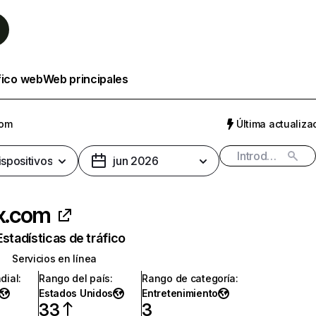
fico web
Web principales
com
Última actualizac
ispositivos
jun 2026
ix.com
Estadísticas de tráfico
Servicios en línea
dial
:
Rango del país
:
Rango de categoría
:
Estados Unidos
Entretenimiento
33
3