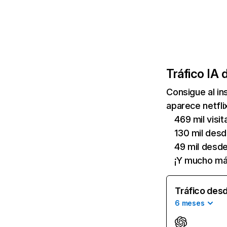
Tráfico IA 
Consigue al i
aparece netfli
469 mil visi
130 mil des
49 mil desd
¡Y mucho má
Tráfico desd
6 meses