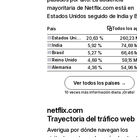
mayoritaria de Netflix.com está en
Estados Unidos seguido de India y Br
Todos los a
País
Estados Unidos
20,63 %
260,23 
India
5,92 %
74,69 
Brasil
5,27 %
66,46 
Reino Unido
4,69 %
59,15 
Alemania
4,36 %
54,96 
Ver todos los países →
10 veces más información diaria. ¡Gratis!
netflix.com
Trayectoria del tráfico web
Averigua por dónde navegan los