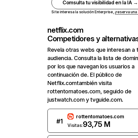
Comsulta tu visibilidad en la IA 
Si te interesa la solución Enterprise,
¡reserva un
netflix.com
Competidores y alternativa
Revela otras webs que interesan a 
audiencia. Consulta la lista de domi
por los que navegan los usuarios a
continuación de. El público de
Netflix.comtambién visita
rottentomatoes.com, seguido de
justwatch.com y tvguide.com.
rottentomatoes.com
#
1
93,75 M
Visitas: