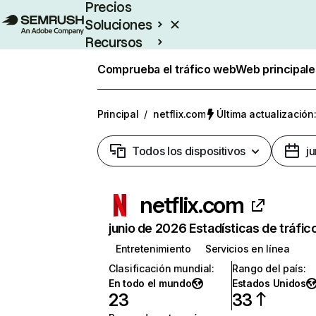
Precios
Soluciones
Recursos
Empresas
Comprueba el tráfico web
Web principale
Principal
/
netflix.com
Última actualización:
Todos los dispositivos
j
netflix.com
junio de 2026 Estadísticas de tráfic
Entretenimiento
Servicios en línea
Clasificación mundial
:
Rango del país
:
En todo el mundo
Estados Unidos
23
33