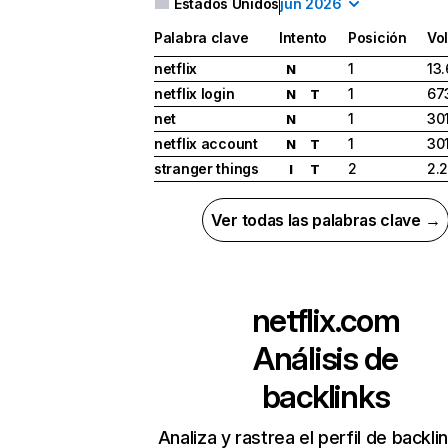
Estados Unidos
jun 2026
Palabra clave
Intento
Posición
Vo
netflix
1
13
N
netflix login
1
67
N
T
net
1
30
N
netflix account
1
30
N
T
stranger things
2
2.
I
T
Ver todas las palabras clave →
netflix.com
Análisis de
backlinks
Analiza y rastrea el perfil de backli