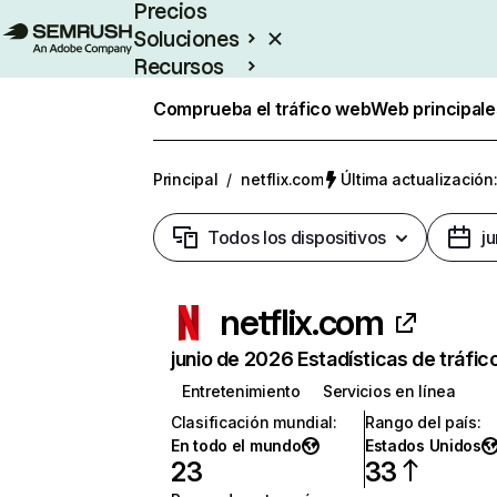
Precios
Soluciones
Recursos
Empresas
Comprueba el tráfico web
Web principale
Principal
/
netflix.com
Última actualización:
Todos los dispositivos
j
netflix.com
junio de 2026 Estadísticas de tráfic
Entretenimiento
Servicios en línea
Clasificación mundial
:
Rango del país
:
En todo el mundo
Estados Unidos
23
33