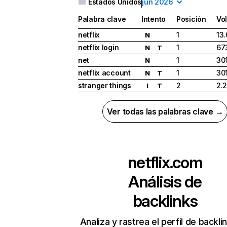
Estados Unidos
jun 2026
Palabra clave
Intento
Posición
Vo
netflix
1
13
N
netflix login
1
67
N
T
net
1
30
N
netflix account
1
30
N
T
stranger things
2
2.
I
T
Ver todas las palabras clave →
netflix.com
Análisis de
backlinks
Analiza y rastrea el perfil de backli