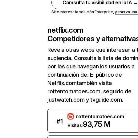
Comsulta tu visibilidad en la IA 
Si te interesa la solución Enterprise,
¡reserva un
netflix.com
Competidores y alternativa
Revela otras webs que interesan a 
audiencia. Consulta la lista de domi
por los que navegan los usuarios a
continuación de. El público de
Netflix.comtambién visita
rottentomatoes.com, seguido de
justwatch.com y tvguide.com.
rottentomatoes.com
#
1
93,75 M
Visitas: