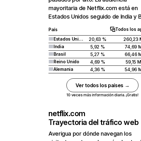
mayoritaria de Netflix.com está en
Estados Unidos seguido de India y Br
Todos los a
País
Estados Unidos
20,63 %
260,23 
India
5,92 %
74,69 
Brasil
5,27 %
66,46 
Reino Unido
4,69 %
59,15 
Alemania
4,36 %
54,96 
Ver todos los países →
10 veces más información diaria. ¡Gratis!
netflix.com
Trayectoria del tráfico web
Averigua por dónde navegan los