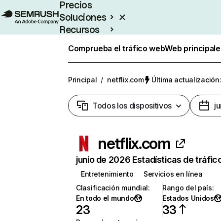
Precios
Soluciones
Recursos
Empresas
Comprueba el tráfico web
Web principale
Principal
/
netflix.com
Última actualización:
Todos los dispositivos
j
netflix.com
junio de 2026 Estadísticas de tráfic
Entretenimiento
Servicios en línea
Clasificación mundial
:
Rango del país
:
En todo el mundo
Estados Unidos
23
33