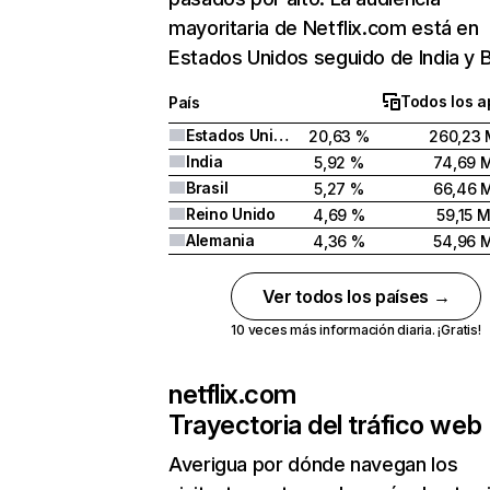
mayoritaria de Netflix.com está en
Estados Unidos seguido de India y Br
Todos los a
País
Estados Unidos
20,63 %
260,23 
India
5,92 %
74,69 
Brasil
5,27 %
66,46 
Reino Unido
4,69 %
59,15 
Alemania
4,36 %
54,96 
Ver todos los países →
10 veces más información diaria. ¡Gratis!
netflix.com
Trayectoria del tráfico web
Averigua por dónde navegan los