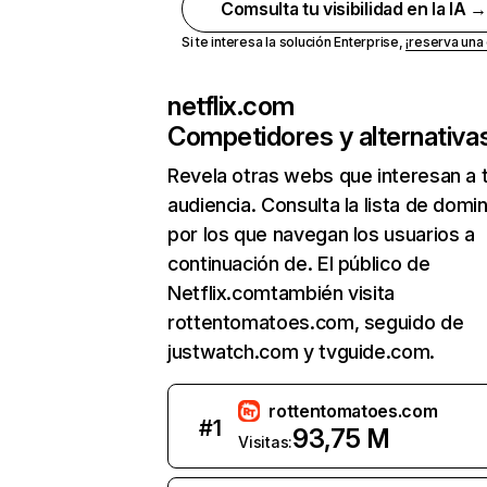
Comsulta tu visibilidad en la IA 
Si te interesa la solución Enterprise,
¡reserva un
netflix.com
Competidores y alternativa
Revela otras webs que interesan a 
audiencia. Consulta la lista de domi
por los que navegan los usuarios a
continuación de. El público de
Netflix.comtambién visita
rottentomatoes.com, seguido de
justwatch.com y tvguide.com.
rottentomatoes.com
#
1
93,75 M
Visitas: