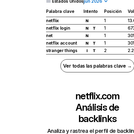
Estados Unidos
jun 2026
Palabra clave
Intento
Posición
Vo
netflix
1
13
N
netflix login
1
67
N
T
net
1
30
N
netflix account
1
30
N
T
stranger things
2
2.
I
T
Ver todas las palabras clave →
netflix.com
Análisis de
backlinks
Analiza y rastrea el perfil de backli