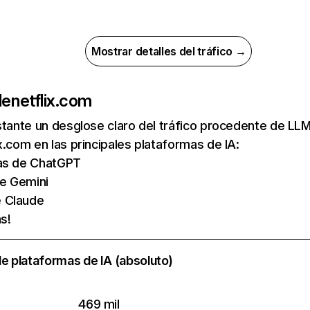
Mostrar detalles del tráfico →
de
netflix.com
nstante un desglose claro del tráfico procedente de 
x.com en las principales plataformas de IA:
tas de ChatGPT
de Gemini
e Claude
s!
e plataformas de IA (absoluto)
469 mil