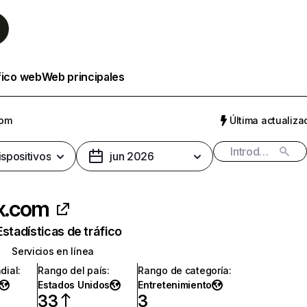
fico web
Web principales
com
Última actualizac
ispositivos
jun 2026
ix.com
Estadísticas de tráfico
Servicios en línea
dial
:
Rango del país
:
Rango de categoría
:
Estados Unidos
Entretenimiento
33
3