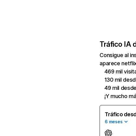
Tráfico IA 
Consigue al i
aparece netfli
469 mil visi
130 mil des
49 mil desd
¡Y mucho má
Tráfico desd
6 meses