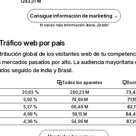
1243,31 M
Consigue información de marketing →
10 veces más información diaria. ¡Gratis!
Tráfico web por país
stribución global de los visitantes web de tu competen
 mercados pasados por alto. La audiencia mayoritaria 
dos seguido de India y Brasil.
Todos los aparatos
Escr
20,63 %
260,23 M
73,4
5,92 %
74,69 M
71,1
5,27 %
66,46 M
82,1
4,69 %
59,15 M
84,
4,36 %
54,96 M
87,2