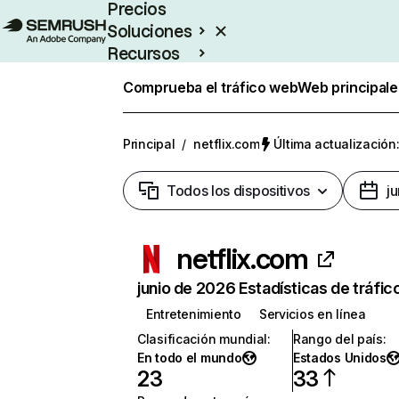
Precios
Soluciones
Recursos
Empresas
Comprueba el tráfico web
Web principale
Principal
/
netflix.com
Última actualización:
Todos los dispositivos
j
netflix.com
junio de 2026 Estadísticas de tráfic
Entretenimiento
Servicios en línea
Clasificación mundial
:
Rango del país
:
En todo el mundo
Estados Unidos
23
33