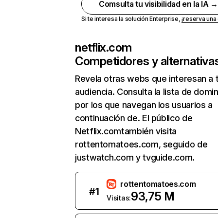
Comsulta tu visibilidad en la IA 
Si te interesa la solución Enterprise,
¡reserva un
netflix.com
Competidores y alternativa
Revela otras webs que interesan a 
audiencia. Consulta la lista de domi
por los que navegan los usuarios a
continuación de. El público de
Netflix.comtambién visita
rottentomatoes.com, seguido de
justwatch.com y tvguide.com.
rottentomatoes.com
#
1
93,75 M
Visitas: