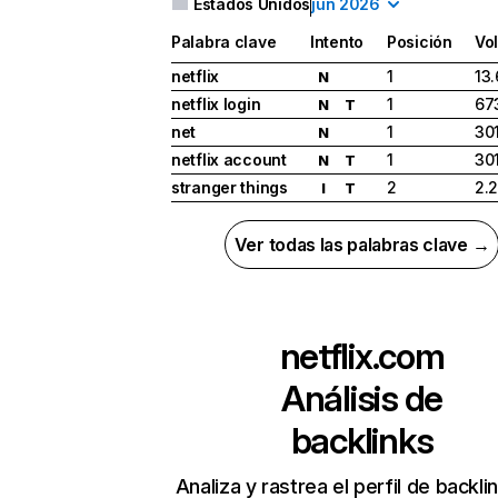
Estados Unidos
jun 2026
Palabra clave
Intento
Posición
Vo
netflix
1
13
N
netflix login
1
67
N
T
net
1
30
N
netflix account
1
30
N
T
stranger things
2
2.
I
T
Ver todas las palabras clave →
netflix.com
Análisis de
backlinks
Analiza y rastrea el perfil de backli