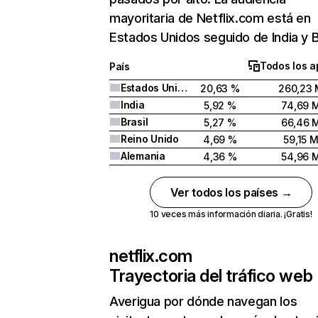
mayoritaria de Netflix.com está en
Estados Unidos seguido de India y Br
Todos los a
País
Estados Unidos
20,63 %
260,23 
India
5,92 %
74,69 
Brasil
5,27 %
66,46 
Reino Unido
4,69 %
59,15 
Alemania
4,36 %
54,96 
Ver todos los países →
10 veces más información diaria. ¡Gratis!
netflix.com
Trayectoria del tráfico web
Averigua por dónde navegan los