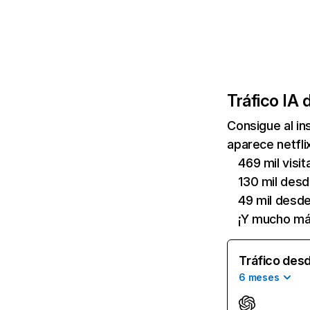
Tráfico IA 
Consigue al i
aparece netfli
469 mil visi
130 mil des
49 mil desd
¡Y mucho má
Tráfico desd
6 meses