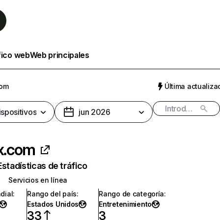
fico web
Web principales
com
Última actualizac
ispositivos
jun 2026
ix.com
Estadísticas de tráfico
Servicios en línea
dial
:
Rango del país
:
Rango de categoría
:
Estados Unidos
Entretenimiento
33
3