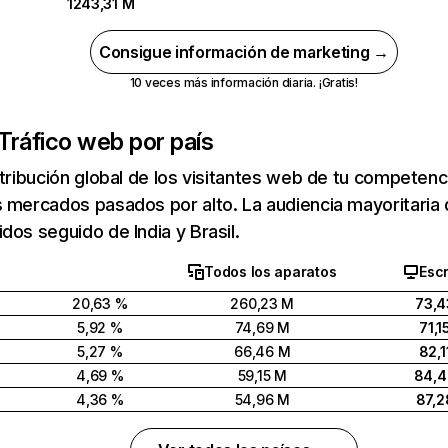
1243,31 M
Consigue información de marketing →
10 veces más información diaria. ¡Gratis!
Tráfico web por país
stribución global de los visitantes web de tu competen
 mercados pasados por alto. La audiencia mayoritaria 
dos seguido de India y Brasil.
Todos los aparatos
Escr
20,63 %
260,23 M
73,4
5,92 %
74,69 M
71,1
5,27 %
66,46 M
82,1
4,69 %
59,15 M
84,
4,36 %
54,96 M
87,2