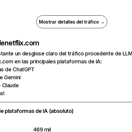
Mostrar detalles del tráfico →
de
netflix.com
nstante un desglose claro del tráfico procedente de 
x.com en las principales plataformas de IA:
tas de ChatGPT
de Gemini
e Claude
s!
e plataformas de IA (absoluto)
469 mil