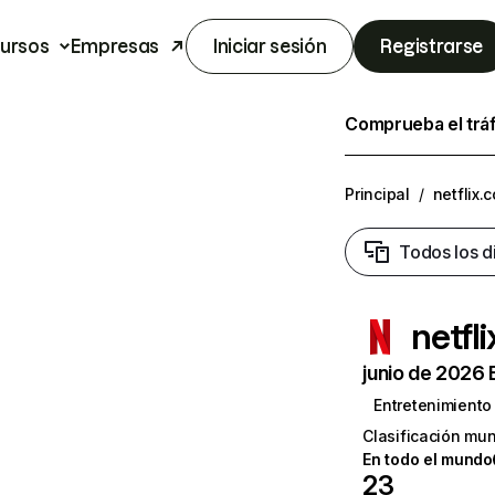
ursos
Empresas
Iniciar sesión
Registrarse
Comprueba el trá
Principal
/
netflix.
Todos los d
netfl
junio de 2026 
Entretenimiento
Clasificación mun
En todo el mundo
23