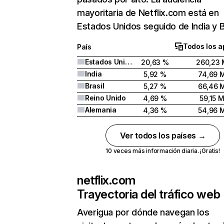
mayoritaria de Netflix.com está en
Estados Unidos seguido de India y Br
Todos los a
País
Estados Unidos
20,63 %
260,23 
India
5,92 %
74,69 
Brasil
5,27 %
66,46 
Reino Unido
4,69 %
59,15 
Alemania
4,36 %
54,96 
Ver todos los países →
10 veces más información diaria. ¡Gratis!
netflix.com
Trayectoria del tráfico web
Averigua por dónde navegan los