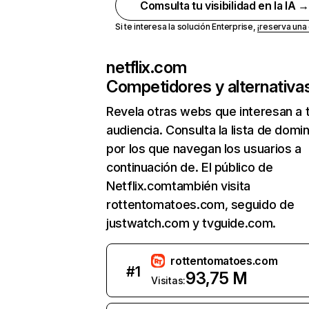
Comsulta tu visibilidad en la IA 
Si te interesa la solución Enterprise,
¡reserva un
netflix.com
Competidores y alternativa
Revela otras webs que interesan a 
audiencia. Consulta la lista de domi
por los que navegan los usuarios a
continuación de. El público de
Netflix.comtambién visita
rottentomatoes.com, seguido de
justwatch.com y tvguide.com.
rottentomatoes.com
#
1
93,75 M
Visitas: