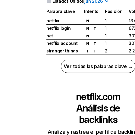
Estados Unidos
jun 2026
Palabra clave
Intento
Posición
Vo
netflix
1
13
N
netflix login
1
67
N
T
net
1
30
N
netflix account
1
30
N
T
stranger things
2
2.
I
T
Ver todas las palabras clave →
netflix.com
Análisis de
backlinks
Analiza y rastrea el perfil de backli