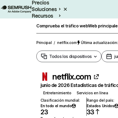
Precios
Soluciones
Recursos
Empresas
Comprueba el tráfico web
Web principale
Principal
/
netflix.com
Última actualización:
Todos los dispositivos
j
netflix.com
junio de 2026 Estadísticas de tráfic
Entretenimiento
Servicios en línea
Clasificación mundial
:
Rango del país
:
En todo el mundo
Estados Unidos
23
33