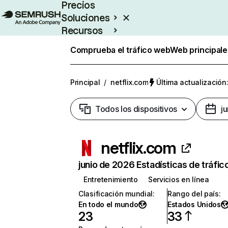
Precios
Soluciones
Recursos
Empresas
Comprueba el tráfico web
Web principale
Principal
/
netflix.com
Última actualización:
Todos los dispositivos
j
netflix.com
junio de 2026 Estadísticas de tráfic
Entretenimiento
Servicios en línea
Clasificación mundial
:
Rango del país
:
En todo el mundo
Estados Unidos
23
33