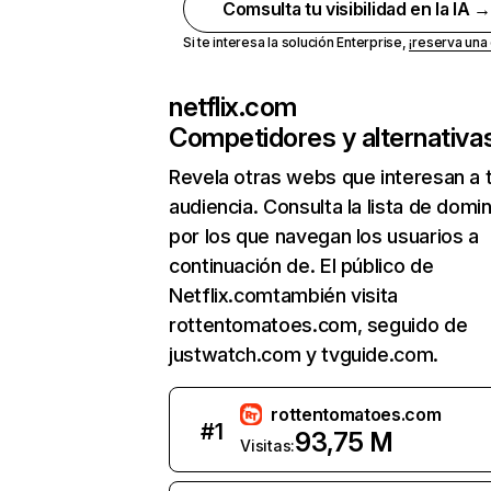
Comsulta tu visibilidad en la IA 
Si te interesa la solución Enterprise,
¡reserva un
netflix.com
Competidores y alternativa
Revela otras webs que interesan a 
audiencia. Consulta la lista de domi
por los que navegan los usuarios a
continuación de. El público de
Netflix.comtambién visita
rottentomatoes.com, seguido de
justwatch.com y tvguide.com.
rottentomatoes.com
#
1
93,75 M
Visitas: