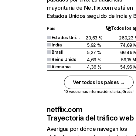
mayoritaria de Netflix.com está en
Estados Unidos seguido de India y Br
Todos los a
País
Estados Unidos
20,63 %
260,23 
India
5,92 %
74,69 
Brasil
5,27 %
66,46 
Reino Unido
4,69 %
59,15 
Alemania
4,36 %
54,96 
Ver todos los países →
10 veces más información diaria. ¡Gratis!
netflix.com
Trayectoria del tráfico web
Averigua por dónde navegan los