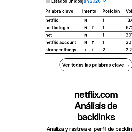
Estados Unidos
jun 2026
Palabra clave
Intento
Posición
Vo
netflix
1
13
N
netflix login
1
67
N
T
net
1
30
N
netflix account
1
30
N
T
stranger things
2
2.
I
T
Ver todas las palabras clave →
netflix.com
Análisis de
backlinks
Analiza y rastrea el perfil de backli