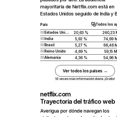
mayoritaria de Netflix.com está en
Estados Unidos seguido de India y Br
Todos los a
País
Estados Unidos
20,63 %
260,23 
India
5,92 %
74,69 
Brasil
5,27 %
66,46 
Reino Unido
4,69 %
59,15 
Alemania
4,36 %
54,96 
Ver todos los países →
10 veces más información diaria. ¡Gratis!
netflix.com
Trayectoria del tráfico web
Averigua por dónde navegan los