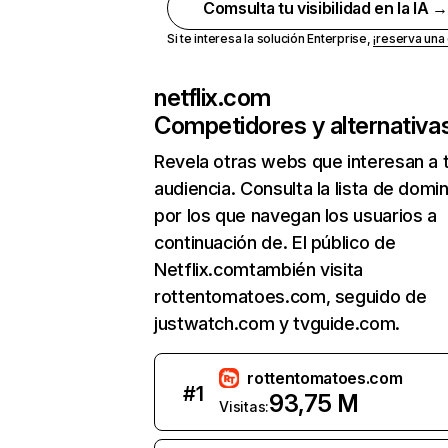
Comsulta tu visibilidad en la IA 
Si te interesa la solución Enterprise,
¡reserva un
netflix.com
Competidores y alternativa
Revela otras webs que interesan a 
audiencia. Consulta la lista de domi
por los que navegan los usuarios a
continuación de. El público de
Netflix.comtambién visita
rottentomatoes.com, seguido de
justwatch.com y tvguide.com.
rottentomatoes.com
#
1
93,75 M
Visitas: