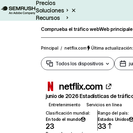
Precios
Soluciones
Recursos
Empresas
Comprueba el tráfico web
Web principale
Principal
/
netflix.com
Última actualización:
Todos los dispositivos
j
netflix.com
junio de 2026 Estadísticas de tráfic
Entretenimiento
Servicios en línea
Clasificación mundial
:
Rango del país
:
En todo el mundo
Estados Unidos
23
33