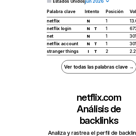
Estados Unidos
jun 2026
Palabra clave
Intento
Posición
Vo
netflix
1
13
N
netflix login
1
67
N
T
net
1
30
N
netflix account
1
30
N
T
stranger things
2
2.
I
T
Ver todas las palabras clave →
netflix.com
Análisis de
backlinks
Analiza y rastrea el perfil de backli