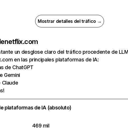
Mostrar detalles del tráfico →
de
netflix.com
nstante un desglose claro del tráfico procedente de 
x.com en las principales plataformas de IA:
tas de ChatGPT
de Gemini
e Claude
s!
e plataformas de IA (absoluto)
469 mil