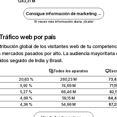
1243,31 M
Consigue información de marketing →
10 veces más información diaria. ¡Gratis!
Tráfico web por país
stribución global de los visitantes web de tu competen
 mercados pasados por alto. La audiencia mayoritaria 
dos seguido de India y Brasil.
Todos los aparatos
Escr
20,63 %
260,23 M
73,4
5,92 %
74,69 M
71,1
5,27 %
66,46 M
82,1
4,69 %
59,15 M
84,
4,36 %
54,96 M
87,2