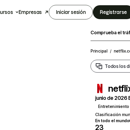
ursos
Empresas
Iniciar sesión
Registrarse
Comprueba el trá
Principal
/
netflix.
Todos los d
netfl
junio de 2026 
Entretenimiento
Clasificación mun
En todo el mundo
23