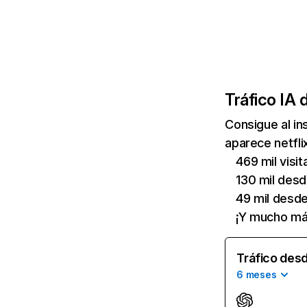
Tráfico IA 
Consigue al i
aparece netfli
469 mil visi
130 mil des
49 mil desd
¡Y mucho má
Tráfico desd
6 meses