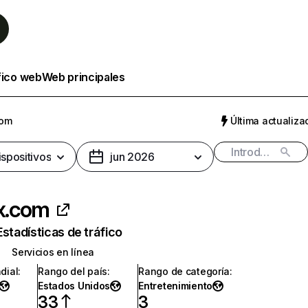
fico web
Web principales
com
Última actualizac
ispositivos
jun 2026
ix.com
Estadísticas de tráfico
Servicios en línea
dial
:
Rango del país
:
Rango de categoría
:
Estados Unidos
Entretenimiento
33
3