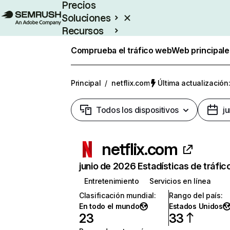
Precios
Soluciones
Recursos
Empresas
Comprueba el tráfico web
Web principale
Principal
/
netflix.com
Última actualización:
Todos los dispositivos
j
netflix.com
junio de 2026 Estadísticas de tráfic
Entretenimiento
Servicios en línea
Clasificación mundial
:
Rango del país
:
En todo el mundo
Estados Unidos
23
33