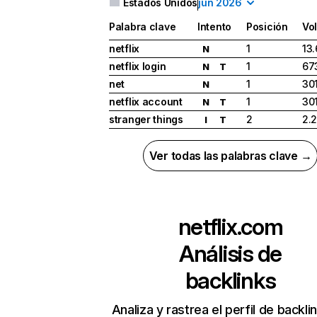
Estados Unidos
jun 2026
Palabra clave
Intento
Posición
Vo
netflix
1
13
N
netflix login
1
67
N
T
net
1
30
N
netflix account
1
30
N
T
stranger things
2
2.
I
T
Ver todas las palabras clave →
netflix.com
Análisis de
backlinks
Analiza y rastrea el perfil de backli