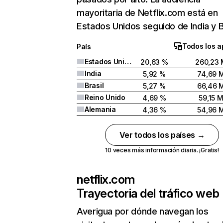
mayoritaria de Netflix.com está en
Estados Unidos seguido de India y Br
Todos los a
País
Estados Unidos
20,63 %
260,23 
India
5,92 %
74,69 
Brasil
5,27 %
66,46 
Reino Unido
4,69 %
59,15 
Alemania
4,36 %
54,96 
Ver todos los países →
10 veces más información diaria. ¡Gratis!
netflix.com
Trayectoria del tráfico web
Averigua por dónde navegan los