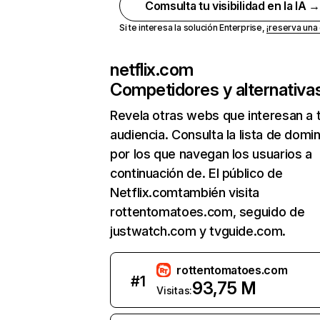
Comsulta tu visibilidad en la IA 
Si te interesa la solución Enterprise,
¡reserva un
netflix.com
Competidores y alternativa
Revela otras webs que interesan a 
audiencia. Consulta la lista de domi
por los que navegan los usuarios a
continuación de. El público de
Netflix.comtambién visita
rottentomatoes.com, seguido de
justwatch.com y tvguide.com.
rottentomatoes.com
#
1
93,75 M
Visitas: