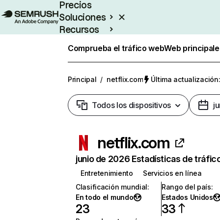
Precios
Soluciones
Recursos
Empresas
Comprueba el tráfico web
Web principale
Principal
/
netflix.com
Última actualización:
Todos los dispositivos
j
netflix.com
junio de 2026 Estadísticas de tráfic
Entretenimiento
Servicios en línea
Clasificación mundial
:
Rango del país
:
En todo el mundo
Estados Unidos
23
33