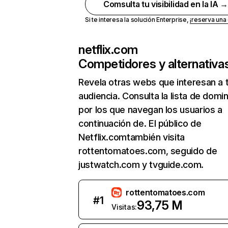
Comsulta tu visibilidad en la IA 
Si te interesa la solución Enterprise,
¡reserva un
netflix.com
Competidores y alternativa
Revela otras webs que interesan a 
audiencia. Consulta la lista de domi
por los que navegan los usuarios a
continuación de. El público de
Netflix.comtambién visita
rottentomatoes.com, seguido de
justwatch.com y tvguide.com.
rottentomatoes.com
#
1
93,75 M
Visitas: