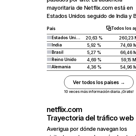
mayoritaria de Netflix.com está en
Estados Unidos seguido de India y Br
Todos los a
País
Estados Unidos
20,63 %
260,23 
India
5,92 %
74,69 
Brasil
5,27 %
66,46 
Reino Unido
4,69 %
59,15 
Alemania
4,36 %
54,96 
Ver todos los países →
10 veces más información diaria. ¡Gratis!
netflix.com
Trayectoria del tráfico web
Averigua por dónde navegan los