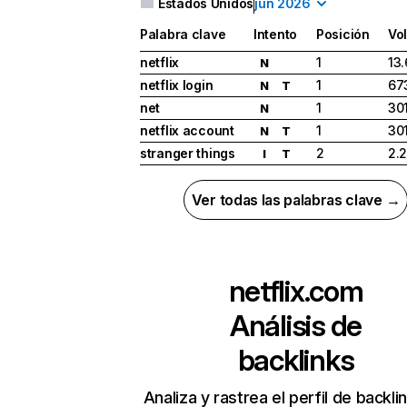
Estados Unidos
jun 2026
Palabra clave
Intento
Posición
Vo
netflix
1
13
N
netflix login
1
67
N
T
net
1
30
N
netflix account
1
30
N
T
stranger things
2
2.
I
T
Ver todas las palabras clave →
netflix.com
Análisis de
backlinks
Analiza y rastrea el perfil de backli