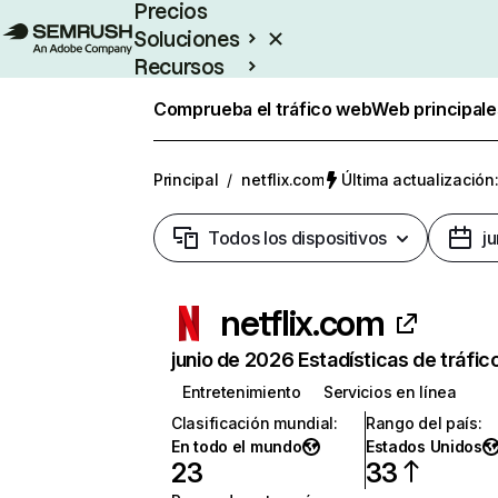
Precios
Soluciones
Recursos
Empresas
Comprueba el tráfico web
Web principale
Principal
/
netflix.com
Última actualización:
Todos los dispositivos
j
netflix.com
junio de 2026 Estadísticas de tráfic
Entretenimiento
Servicios en línea
Clasificación mundial
:
Rango del país
:
En todo el mundo
Estados Unidos
23
33