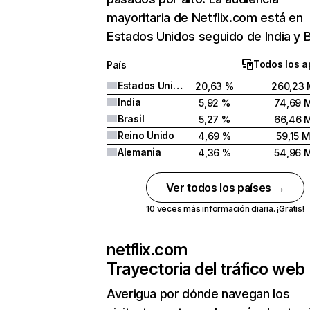
mayoritaria de Netflix.com está en
Estados Unidos seguido de India y Br
Todos los a
País
Estados Unidos
20,63 %
260,23 
India
5,92 %
74,69 
Brasil
5,27 %
66,46 
Reino Unido
4,69 %
59,15 
Alemania
4,36 %
54,96 
Ver todos los países →
10 veces más información diaria. ¡Gratis!
netflix.com
Trayectoria del tráfico web
Averigua por dónde navegan los