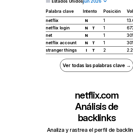
Estados Unidos
jun 2026
Palabra clave
Intento
Posición
Vo
netflix
1
13
N
netflix login
1
67
N
T
net
1
30
N
netflix account
1
30
N
T
stranger things
2
2.
I
T
Ver todas las palabras clave →
netflix.com
Análisis de
backlinks
Analiza y rastrea el perfil de backli