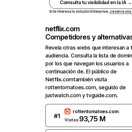
Comsulta tu visibilidad en la IA 
Si te interesa la solución Enterprise,
¡reserva un
netflix.com
Competidores y alternativa
Revela otras webs que interesan a 
audiencia. Consulta la lista de domi
por los que navegan los usuarios a
continuación de. El público de
Netflix.comtambién visita
rottentomatoes.com, seguido de
justwatch.com y tvguide.com.
rottentomatoes.com
#
1
93,75 M
Visitas: