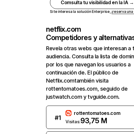
Comsulta tu visibilidad en la IA 
Si te interesa la solución Enterprise,
¡reserva un
netflix.com
Competidores y alternativa
Revela otras webs que interesan a 
audiencia. Consulta la lista de domi
por los que navegan los usuarios a
continuación de. El público de
Netflix.comtambién visita
rottentomatoes.com, seguido de
justwatch.com y tvguide.com.
rottentomatoes.com
#
1
93,75 M
Visitas: