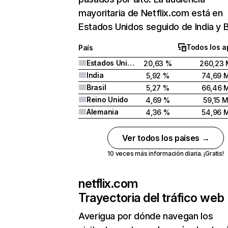
mayoritaria de Netflix.com está en
Estados Unidos seguido de India y Br
Todos los a
País
Estados Unidos
20,63 %
260,23 
India
5,92 %
74,69 
Brasil
5,27 %
66,46 
Reino Unido
4,69 %
59,15 
Alemania
4,36 %
54,96 
Ver todos los países →
10 veces más información diaria. ¡Gratis!
netflix.com
Trayectoria del tráfico web
Averigua por dónde navegan los