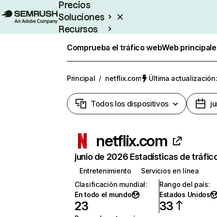
Precios
Soluciones
Recursos
Empresas
Comprueba el tráfico web
Web principale
Principal
/
netflix.com
Última actualización:
Todos los dispositivos
j
netflix.com
junio de 2026 Estadísticas de tráfic
Entretenimiento
Servicios en línea
Clasificación mundial
:
Rango del país
:
En todo el mundo
Estados Unidos
23
33