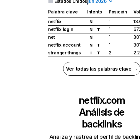
Estados Unidos
jun 2026
Palabra clave
Intento
Posición
Vo
netflix
1
13
N
netflix login
1
67
N
T
net
1
30
N
netflix account
1
30
N
T
stranger things
2
2.
I
T
Ver todas las palabras clave →
netflix.com
Análisis de
backlinks
Analiza y rastrea el perfil de backli