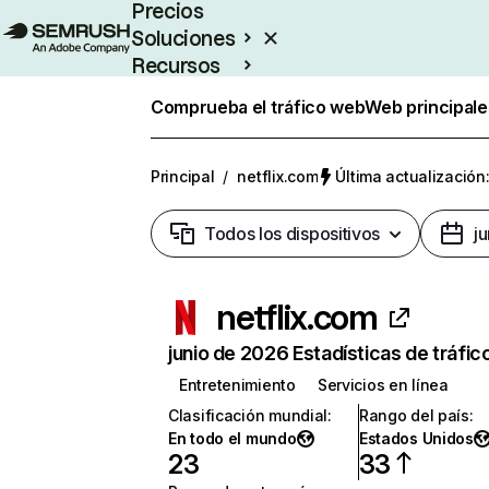
Precios
Soluciones
Recursos
Empresas
Comprueba el tráfico web
Web principale
Principal
/
netflix.com
Última actualización:
Todos los dispositivos
j
netflix.com
junio de 2026 Estadísticas de tráfic
Entretenimiento
Servicios en línea
Clasificación mundial
:
Rango del país
:
En todo el mundo
Estados Unidos
23
33