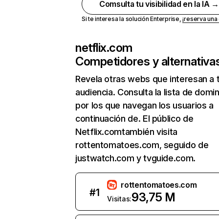
Comsulta tu visibilidad en la IA 
Si te interesa la solución Enterprise,
¡reserva un
netflix.com
Competidores y alternativa
Revela otras webs que interesan a 
audiencia. Consulta la lista de domi
por los que navegan los usuarios a
continuación de. El público de
Netflix.comtambién visita
rottentomatoes.com, seguido de
justwatch.com y tvguide.com.
rottentomatoes.com
#
1
93,75 M
Visitas: