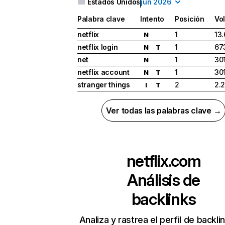
Estados Unidos
jun 2026
Palabra clave
Intento
Posición
Vo
netflix
1
13
N
netflix login
1
67
N
T
net
1
30
N
netflix account
1
30
N
T
stranger things
2
2.
I
T
Ver todas las palabras clave →
netflix.com
Análisis de
backlinks
Analiza y rastrea el perfil de backli