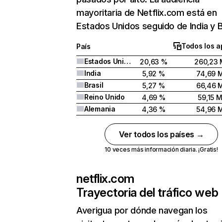
mayoritaria de Netflix.com está en
Estados Unidos seguido de India y Br
Todos los a
País
Estados Unidos
20,63 %
260,23 
India
5,92 %
74,69 
Brasil
5,27 %
66,46 
Reino Unido
4,69 %
59,15 
Alemania
4,36 %
54,96 
Ver todos los países →
10 veces más información diaria. ¡Gratis!
netflix.com
Trayectoria del tráfico web
Averigua por dónde navegan los