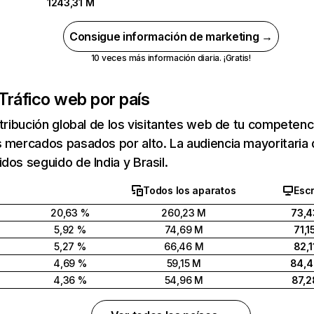
1243,31 M
Consigue información de marketing →
10 veces más información diaria. ¡Gratis!
Tráfico web por país
stribución global de los visitantes web de tu competen
 mercados pasados por alto. La audiencia mayoritaria 
dos seguido de India y Brasil.
Todos los aparatos
Escr
20,63 %
260,23 M
73,4
5,92 %
74,69 M
71,1
5,27 %
66,46 M
82,1
4,69 %
59,15 M
84,
4,36 %
54,96 M
87,2