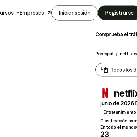
ursos
Empresas
Iniciar sesión
Registrarse
Comprueba el trá
Principal
/
netflix.
Todos los d
netfl
junio de 2026 
Entretenimiento
Clasificación mun
En todo el mundo
23