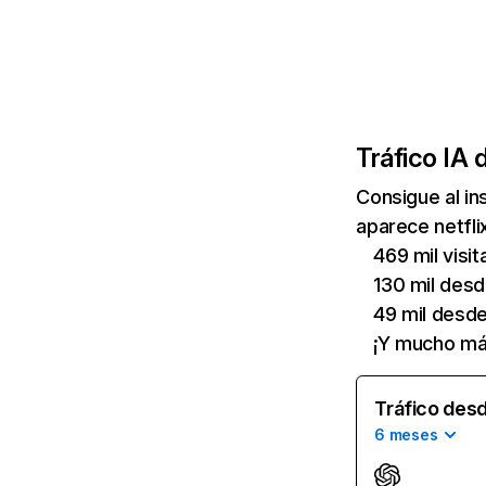
Tráfico IA 
Consigue al i
aparece netfli
469 mil visi
130 mil des
49 mil desd
¡Y mucho má
Tráfico desd
6 meses