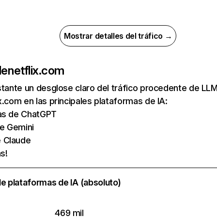
Mostrar detalles del tráfico →
de
netflix.com
nstante un desglose claro del tráfico procedente de 
x.com en las principales plataformas de IA:
tas de ChatGPT
de Gemini
e Claude
s!
e plataformas de IA (absoluto)
469 mil