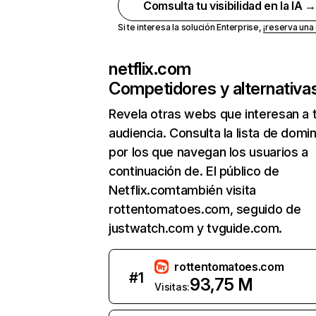
Comsulta tu visibilidad en la IA 
Si te interesa la solución Enterprise,
¡reserva un
netflix.com
Competidores y alternativa
Revela otras webs que interesan a 
audiencia. Consulta la lista de domi
por los que navegan los usuarios a
continuación de. El público de
Netflix.comtambién visita
rottentomatoes.com, seguido de
justwatch.com y tvguide.com.
rottentomatoes.com
#
1
93,75 M
Visitas: