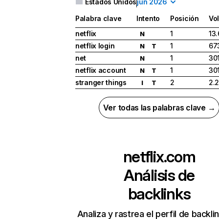
Estados Unidos
jun 2026
Palabra clave
Intento
Posición
Vo
netflix
1
13
N
netflix login
1
67
N
T
net
1
30
N
netflix account
1
30
N
T
stranger things
2
2.
I
T
Ver todas las palabras clave →
netflix.com
Análisis de
backlinks
Analiza y rastrea el perfil de backli