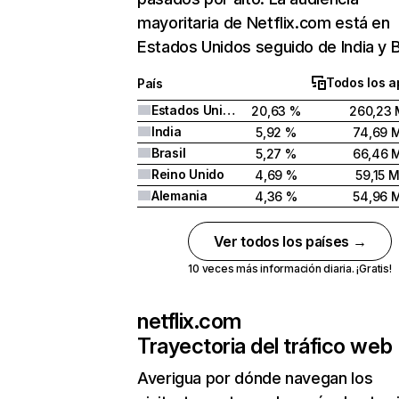
mayoritaria de Netflix.com está en
Estados Unidos seguido de India y Br
Todos los a
País
Estados Unidos
20,63 %
260,23 
India
5,92 %
74,69 
Brasil
5,27 %
66,46 
Reino Unido
4,69 %
59,15 
Alemania
4,36 %
54,96 
Ver todos los países →
10 veces más información diaria. ¡Gratis!
netflix.com
Trayectoria del tráfico web
Averigua por dónde navegan los