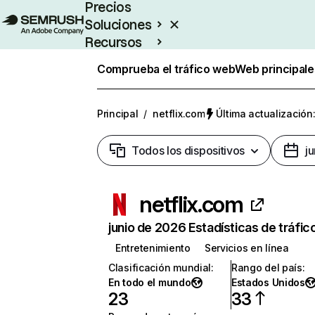
Precios
Soluciones
Recursos
Empresas
Comprueba el tráfico web
Web principale
Principal
/
netflix.com
Última actualización:
Todos los dispositivos
j
netflix.com
junio de 2026 Estadísticas de tráfic
Entretenimiento
Servicios en línea
Clasificación mundial
:
Rango del país
:
En todo el mundo
Estados Unidos
23
33