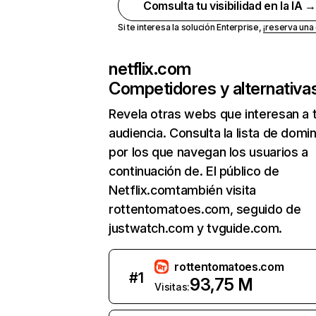
Comsulta tu visibilidad en la IA 
Si te interesa la solución Enterprise,
¡reserva un
netflix.com
Competidores y alternativa
Revela otras webs que interesan a 
audiencia. Consulta la lista de domi
por los que navegan los usuarios a
continuación de. El público de
Netflix.comtambién visita
rottentomatoes.com, seguido de
justwatch.com y tvguide.com.
rottentomatoes.com
#
1
93,75 M
Visitas: