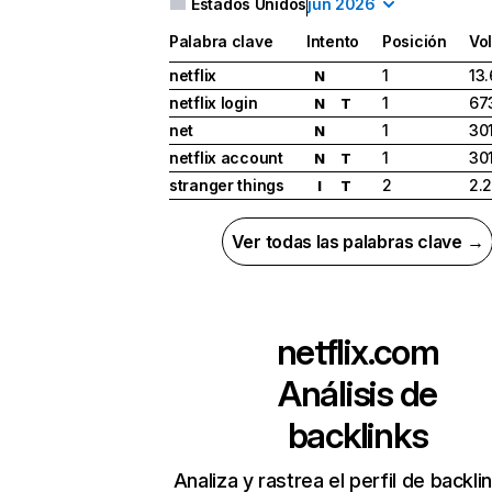
Estados Unidos
jun 2026
Palabra clave
Intento
Posición
Vo
netflix
1
13
N
netflix login
1
67
N
T
net
1
30
N
netflix account
1
30
N
T
stranger things
2
2.
I
T
Ver todas las palabras clave →
netflix.com
Análisis de
backlinks
Analiza y rastrea el perfil de backli