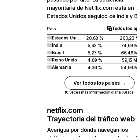
mayoritaria de Netflix.com está en
Estados Unidos seguido de India y Br
Todos los a
País
Estados Unidos
20,63 %
260,23 
India
5,92 %
74,69 
Brasil
5,27 %
66,46 
Reino Unido
4,69 %
59,15 
Alemania
4,36 %
54,96 
Ver todos los países →
10 veces más información diaria. ¡Gratis!
netflix.com
Trayectoria del tráfico web
Averigua por dónde navegan los