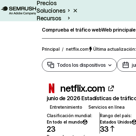
Precios
Soluciones
Recursos
Empresas
Comprueba el tráfico web
Web principale
Principal
/
netflix.com
Última actualización:
Todos los dispositivos
j
netflix.com
junio de 2026 Estadísticas de tráfic
Entretenimiento
Servicios en línea
Clasificación mundial
:
Rango del país
:
En todo el mundo
Estados Unidos
23
33