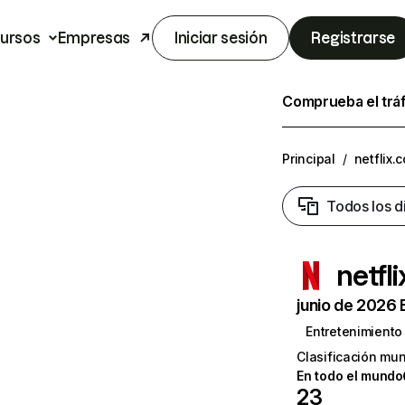
ursos
Empresas
Iniciar sesión
Registrarse
Comprueba el trá
Principal
/
netflix.
Todos los d
netfl
junio de 2026 
Entretenimiento
Clasificación mun
En todo el mundo
23