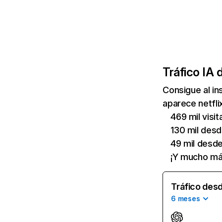
Tráfico IA 
Consigue al i
aparece netfli
469 mil visi
130 mil des
49 mil desd
¡Y mucho má
Tráfico desd
6 meses