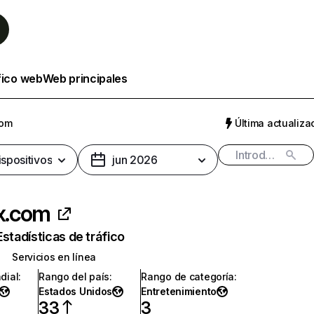
fico web
Web principales
com
Última actualizac
ispositivos
jun 2026
ix.com
Estadísticas de tráfico
Servicios en línea
dial
:
Rango del país
:
Rango de categoría
:
Estados Unidos
Entretenimiento
33
3