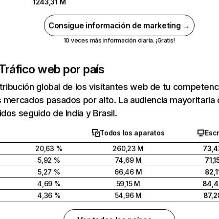
1243,31 M
Consigue información de marketing →
10 veces más información diaria. ¡Gratis!
Tráfico web por país
stribución global de los visitantes web de tu competen
 mercados pasados por alto. La audiencia mayoritaria 
dos seguido de India y Brasil.
Todos los aparatos
Escr
20,63 %
260,23 M
73,4
5,92 %
74,69 M
71,1
5,27 %
66,46 M
82,1
4,69 %
59,15 M
84,
4,36 %
54,96 M
87,2