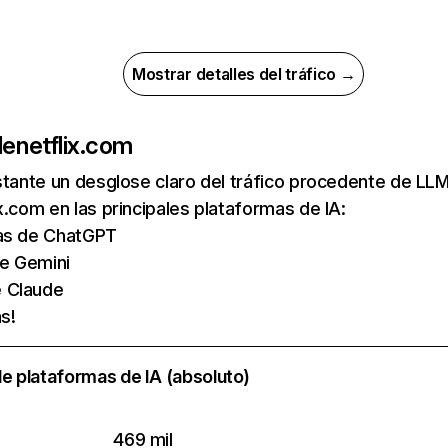
Mostrar detalles del tráfico →
de
netflix.com
nstante un desglose claro del tráfico procedente de 
x.com en las principales plataformas de IA:
tas de ChatGPT
de Gemini
e Claude
s!
e plataformas de IA (absoluto)
469 mil