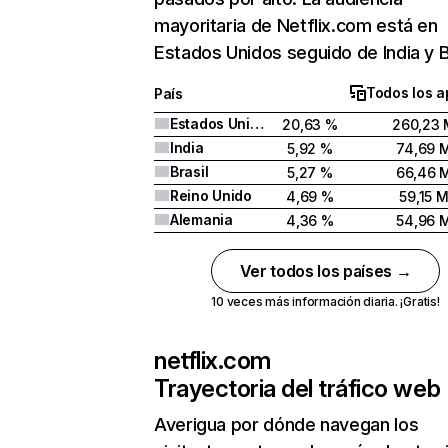
mayoritaria de Netflix.com está en
Estados Unidos seguido de India y Br
Todos los a
País
Estados Unidos
20,63 %
260,23 
India
5,92 %
74,69 
Brasil
5,27 %
66,46 
Reino Unido
4,69 %
59,15 
Alemania
4,36 %
54,96 
Ver todos los países →
10 veces más información diaria. ¡Gratis!
netflix.com
Trayectoria del tráfico web
Averigua por dónde navegan los