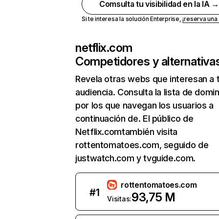
Comsulta tu visibilidad en la IA 
Si te interesa la solución Enterprise,
¡reserva un
netflix.com
Competidores y alternativa
Revela otras webs que interesan a 
audiencia. Consulta la lista de domi
por los que navegan los usuarios a
continuación de. El público de
Netflix.comtambién visita
rottentomatoes.com, seguido de
justwatch.com y tvguide.com.
rottentomatoes.com
#
1
93,75 M
Visitas: