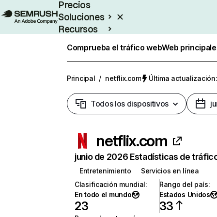
Precios
Soluciones
Recursos
Empresas
Comprueba el tráfico web
Web principale
Principal
/
netflix.com
Última actualización:
Todos los dispositivos
j
netflix.com
junio de 2026 Estadísticas de tráfic
Entretenimiento
Servicios en línea
Clasificación mundial
:
Rango del país
:
En todo el mundo
Estados Unidos
23
33