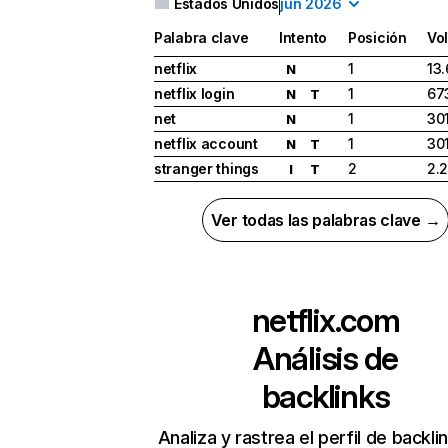
Estados Unidos
jun 2026
Palabra clave
Intento
Posición
Vo
netflix
1
13
N
netflix login
1
67
N
T
net
1
30
N
netflix account
1
30
N
T
stranger things
2
2.
I
T
Ver todas las palabras clave →
netflix.com
Análisis de
backlinks
Analiza y rastrea el perfil de backli