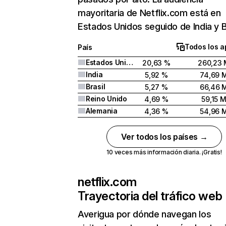
mayoritaria de Netflix.com está en
Estados Unidos seguido de India y Br
Todos los a
País
Estados Unidos
20,63 %
260,23 
India
5,92 %
74,69 
Brasil
5,27 %
66,46 
Reino Unido
4,69 %
59,15 
Alemania
4,36 %
54,96 
Ver todos los países →
10 veces más información diaria. ¡Gratis!
netflix.com
Trayectoria del tráfico web
Averigua por dónde navegan los