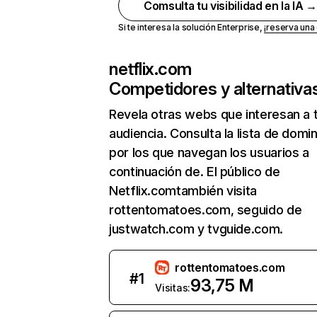
Comsulta tu visibilidad en la IA 
Si te interesa la solución Enterprise,
¡reserva un
netflix.com
Competidores y alternativa
Revela otras webs que interesan a 
audiencia. Consulta la lista de domi
por los que navegan los usuarios a
continuación de. El público de
Netflix.comtambién visita
rottentomatoes.com, seguido de
justwatch.com y tvguide.com.
rottentomatoes.com
#
1
93,75 M
Visitas: