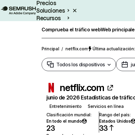
Precios
Soluciones
Recursos
Empresas
Comprueba el tráfico web
Web principale
Principal
/
netflix.com
Última actualización:
Todos los dispositivos
j
netflix.com
junio de 2026 Estadísticas de tráfic
Entretenimiento
Servicios en línea
Clasificación mundial
:
Rango del país
:
En todo el mundo
Estados Unidos
23
33