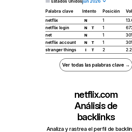
Estados Unidos
jun 2026
Palabra clave
Intento
Posición
Vo
netflix
1
13
N
netflix login
1
67
N
T
net
1
30
N
netflix account
1
30
N
T
stranger things
2
2.
I
T
Ver todas las palabras clave →
netflix.com
Análisis de
backlinks
Analiza y rastrea el perfil de backli