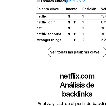
Estados Unidos
jun 2026
Palabra clave
Intento
Posición
Vo
netflix
1
13
N
netflix login
1
67
N
T
net
1
30
N
netflix account
1
30
N
T
stranger things
2
2.
I
T
Ver todas las palabras clave →
netflix.com
Análisis de
backlinks
Analiza y rastrea el perfil de backli