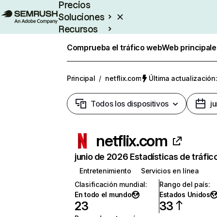
Precios
Soluciones
Recursos
Empresas
Comprueba el tráfico web
Web principale
Principal
/
netflix.com
Última actualización:
Todos los dispositivos
j
netflix.com
junio de 2026 Estadísticas de tráfic
Entretenimiento
Servicios en línea
Clasificación mundial
:
Rango del país
:
En todo el mundo
Estados Unidos
23
33