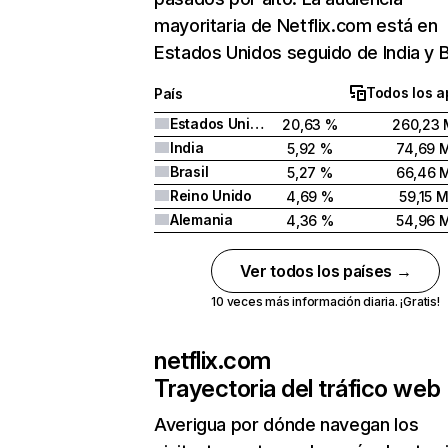
mayoritaria de Netflix.com está en
Estados Unidos seguido de India y Br
Todos los a
País
Estados Unidos
20,63 %
260,23 
India
5,92 %
74,69 
Brasil
5,27 %
66,46 
Reino Unido
4,69 %
59,15 
Alemania
4,36 %
54,96 
Ver todos los países →
10 veces más información diaria. ¡Gratis!
netflix.com
Trayectoria del tráfico web
Averigua por dónde navegan los