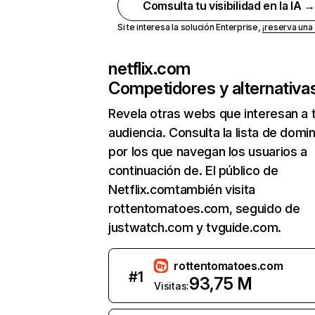
Comsulta tu visibilidad en la IA 
Si te interesa la solución Enterprise,
¡reserva un
netflix.com
Competidores y alternativa
Revela otras webs que interesan a 
audiencia. Consulta la lista de domi
por los que navegan los usuarios a
continuación de. El público de
Netflix.comtambién visita
rottentomatoes.com, seguido de
justwatch.com y tvguide.com.
rottentomatoes.com
#
1
93,75 M
Visitas: