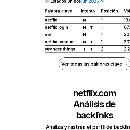
Estados Unidos
jun 2026
Palabra clave
Intento
Posición
Vo
netflix
1
13
N
netflix login
1
67
N
T
net
1
30
N
netflix account
1
30
N
T
stranger things
2
2.
I
T
Ver todas las palabras clave →
netflix.com
Análisis de
backlinks
Analiza y rastrea el perfil de backli