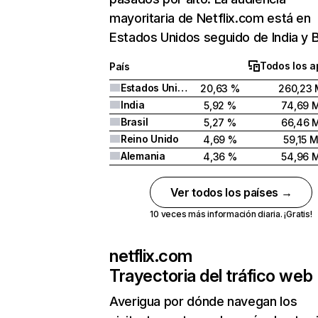
mayoritaria de Netflix.com está en
Estados Unidos seguido de India y Br
Todos los a
País
Estados Unidos
20,63 %
260,23 
India
5,92 %
74,69 
Brasil
5,27 %
66,46 
Reino Unido
4,69 %
59,15 
Alemania
4,36 %
54,96 
Ver todos los países →
10 veces más información diaria. ¡Gratis!
netflix.com
Trayectoria del tráfico web
Averigua por dónde navegan los