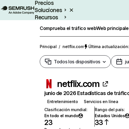
Precios
Soluciones
Recursos
Empresas
Comprueba el tráfico web
Web principale
Principal
/
netflix.com
Última actualización:
Todos los dispositivos
j
netflix.com
junio de 2026 Estadísticas de tráfic
Entretenimiento
Servicios en línea
Clasificación mundial
:
Rango del país
:
En todo el mundo
Estados Unidos
23
33