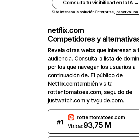
Comsulta tu visibilidad en la IA 
Si te interesa la solución Enterprise,
¡reserva un
netflix.com
Competidores y alternativa
Revela otras webs que interesan a 
audiencia. Consulta la lista de domi
por los que navegan los usuarios a
continuación de. El público de
Netflix.comtambién visita
rottentomatoes.com, seguido de
justwatch.com y tvguide.com.
rottentomatoes.com
#
1
93,75 M
Visitas: