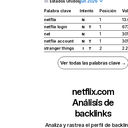
Estados Unidos
jun 2026
Palabra clave
Intento
Posición
Vo
netflix
1
13
N
netflix login
1
67
N
T
net
1
30
N
netflix account
1
30
N
T
stranger things
2
2.
I
T
Ver todas las palabras clave →
netflix.com
Análisis de
backlinks
Analiza y rastrea el perfil de backli