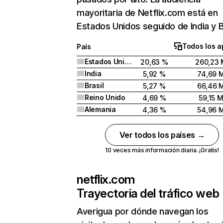
mayoritaria de Netflix.com está en
Estados Unidos seguido de India y Br
Todos los a
País
Estados Unidos
20,63 %
260,23 
India
5,92 %
74,69 
Brasil
5,27 %
66,46 
Reino Unido
4,69 %
59,15 
Alemania
4,36 %
54,96 
Ver todos los países →
10 veces más información diaria. ¡Gratis!
netflix.com
Trayectoria del tráfico web
Averigua por dónde navegan los