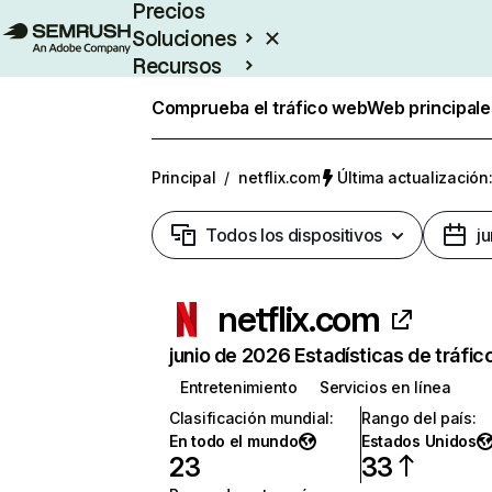
Precios
Soluciones
Recursos
Empresas
Comprueba el tráfico web
Web principale
Principal
/
netflix.com
Última actualización:
Todos los dispositivos
j
netflix.com
junio de 2026 Estadísticas de tráfic
Entretenimiento
Servicios en línea
Clasificación mundial
:
Rango del país
:
En todo el mundo
Estados Unidos
23
33