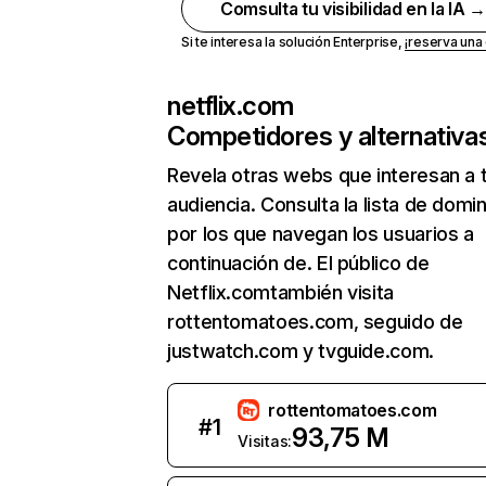
Comsulta tu visibilidad en la IA 
Si te interesa la solución Enterprise,
¡reserva un
netflix.com
Competidores y alternativa
Revela otras webs que interesan a 
audiencia. Consulta la lista de domi
por los que navegan los usuarios a
continuación de. El público de
Netflix.comtambién visita
rottentomatoes.com, seguido de
justwatch.com y tvguide.com.
rottentomatoes.com
#
1
93,75 M
Visitas: