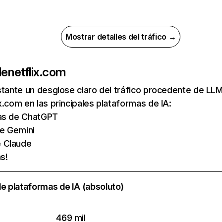
Mostrar detalles del tráfico →
de
netflix.com
nstante un desglose claro del tráfico procedente de 
x.com en las principales plataformas de IA:
tas de ChatGPT
de Gemini
e Claude
s!
e plataformas de IA (absoluto)
469 mil