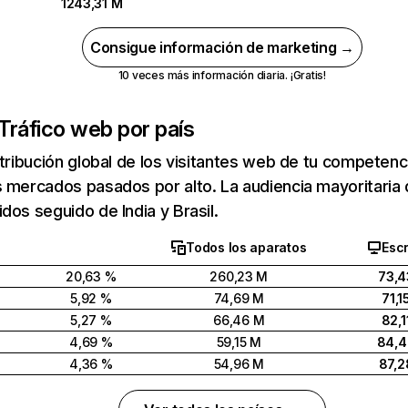
1243,31 M
Consigue información de marketing →
10 veces más información diaria. ¡Gratis!
Tráfico web por país
stribución global de los visitantes web de tu competen
 mercados pasados por alto. La audiencia mayoritaria 
dos seguido de India y Brasil.
Todos los aparatos
Escr
20,63 %
260,23 M
73,4
5,92 %
74,69 M
71,1
5,27 %
66,46 M
82,1
4,69 %
59,15 M
84,
4,36 %
54,96 M
87,2