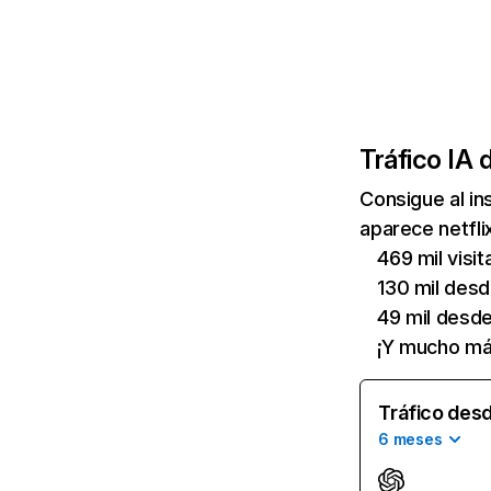
Tráfico IA 
Consigue al i
aparece netfli
469 mil visi
130 mil des
49 mil desd
¡Y mucho má
Tráfico desd
6 meses