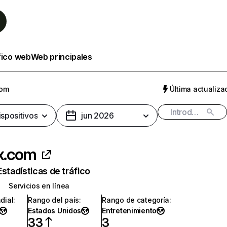
fico web
Web principales
com
Última actualizac
ispositivos
jun 2026
ix.com
Estadísticas de tráfico
Servicios en línea
dial
:
Rango del país
:
Rango de categoría
:
Estados Unidos
Entretenimiento
33
3