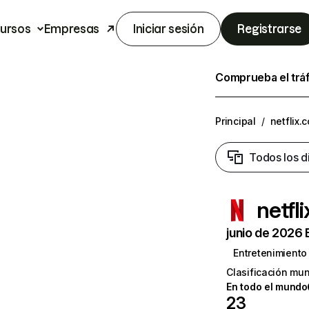
ursos
Empresas
Iniciar sesión
Registrarse
Comprueba el trá
Principal
/
netflix.
Todos los d
netfl
junio de 2026 
Entretenimiento
Clasificación mun
En todo el mundo
23