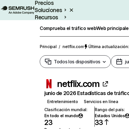
Precios
Soluciones
Recursos
Empresas
Comprueba el tráfico web
Web principale
Principal
/
netflix.com
Última actualización:
Todos los dispositivos
j
netflix.com
junio de 2026 Estadísticas de tráfic
Entretenimiento
Servicios en línea
Clasificación mundial
:
Rango del país
:
En todo el mundo
Estados Unidos
23
33