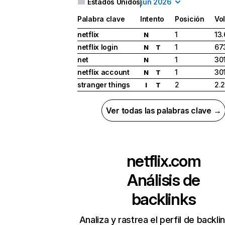
Estados Unidos
jun 2026
Palabra clave
Intento
Posición
Vo
netflix
1
13
N
netflix login
1
67
N
T
net
1
30
N
netflix account
1
30
N
T
stranger things
2
2.
I
T
Ver todas las palabras clave →
netflix.com
Análisis de
backlinks
Analiza y rastrea el perfil de backli