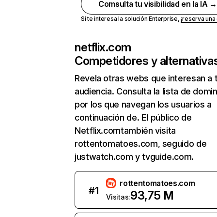
Comsulta tu visibilidad en la IA 
Si te interesa la solución Enterprise,
¡reserva un
netflix.com
Competidores y alternativa
Revela otras webs que interesan a 
audiencia. Consulta la lista de domi
por los que navegan los usuarios a
continuación de. El público de
Netflix.comtambién visita
rottentomatoes.com, seguido de
justwatch.com y tvguide.com.
rottentomatoes.com
#
1
93,75 M
Visitas: