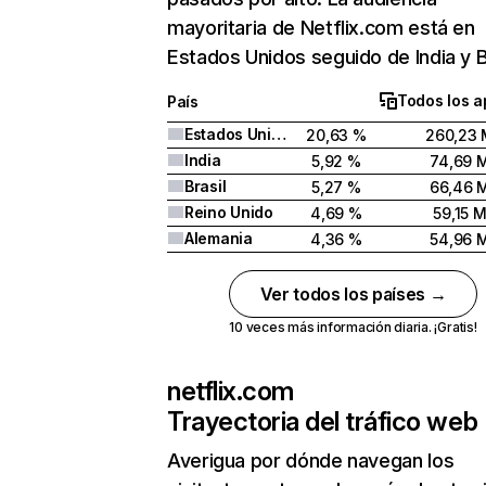
mayoritaria de Netflix.com está en
Estados Unidos seguido de India y Br
Todos los a
País
Estados Unidos
20,63 %
260,23 
India
5,92 %
74,69 
Brasil
5,27 %
66,46 
Reino Unido
4,69 %
59,15 
Alemania
4,36 %
54,96 
Ver todos los países →
10 veces más información diaria. ¡Gratis!
netflix.com
Trayectoria del tráfico web
Averigua por dónde navegan los