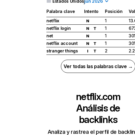
Estados Unidos
jun 2026
Palabra clave
Intento
Posición
Vo
netflix
1
13
N
netflix login
1
67
N
T
net
1
30
N
netflix account
1
30
N
T
stranger things
2
2.
I
T
Ver todas las palabras clave →
netflix.com
Análisis de
backlinks
Analiza y rastrea el perfil de backli