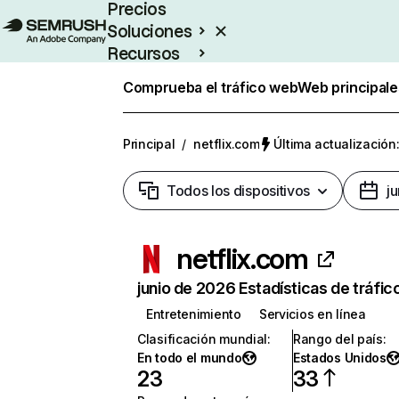
Precios
Soluciones
Recursos
Empresas
Comprueba el tráfico web
Web principale
Principal
/
netflix.com
Última actualización:
Todos los dispositivos
j
netflix.com
junio de 2026 Estadísticas de tráfic
Entretenimiento
Servicios en línea
Clasificación mundial
:
Rango del país
:
En todo el mundo
Estados Unidos
23
33