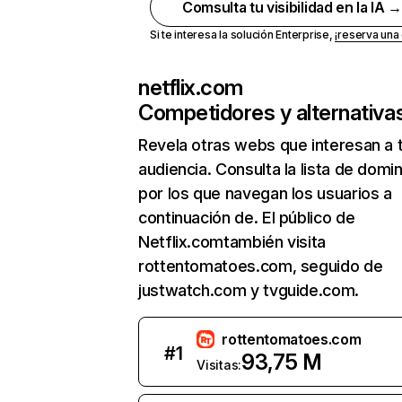
Comsulta tu visibilidad en la IA 
Si te interesa la solución Enterprise,
¡reserva un
netflix.com
Competidores y alternativa
Revela otras webs que interesan a 
audiencia. Consulta la lista de domi
por los que navegan los usuarios a
continuación de. El público de
Netflix.comtambién visita
rottentomatoes.com, seguido de
justwatch.com y tvguide.com.
rottentomatoes.com
#
1
93,75 M
Visitas: