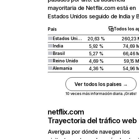
mayoritaria de Netflix.com está en
Estados Unidos seguido de India y Br
Todos los a
País
Estados Unidos
20,63 %
260,23 
India
5,92 %
74,69 
Brasil
5,27 %
66,46 
Reino Unido
4,69 %
59,15 
Alemania
4,36 %
54,96 
Ver todos los países →
10 veces más información diaria. ¡Gratis!
netflix.com
Trayectoria del tráfico web
Averigua por dónde navegan los