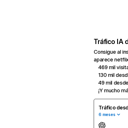
Tráfico IA 
Consigue al i
aparece netfli
469 mil visi
130 mil des
49 mil desd
¡Y mucho má
Tráfico desd
6 meses