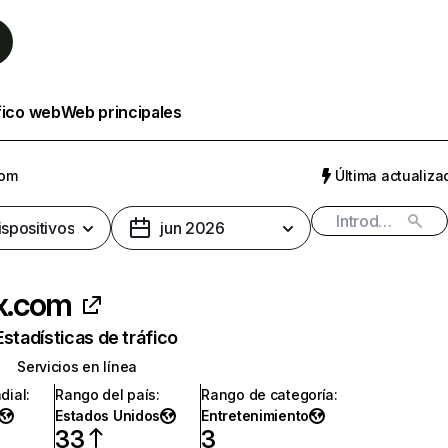
fico web
Web principales
com
Última actualizac
ispositivos
jun 2026
ix.com
Estadísticas de tráfico
Servicios en línea
dial
:
Rango del país
:
Rango de categoría
:
Estados Unidos
Entretenimiento
33
3