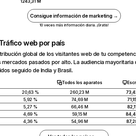
1243,31 M
Consigue información de marketing →
10 veces más información diaria. ¡Gratis!
Tráfico web por país
stribución global de los visitantes web de tu competen
 mercados pasados por alto. La audiencia mayoritaria 
dos seguido de India y Brasil.
Todos los aparatos
Escr
20,63 %
260,23 M
73,4
5,92 %
74,69 M
71,1
5,27 %
66,46 M
82,1
4,69 %
59,15 M
84,
4,36 %
54,96 M
87,2