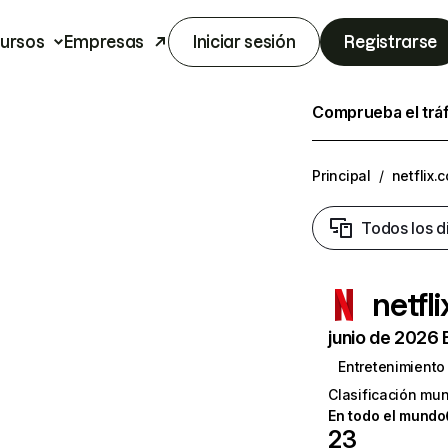
ursos
Empresas
Iniciar sesión
Registrarse
Comprueba el trá
Principal
/
netflix.
Todos los d
netfl
junio de 2026 
Entretenimiento
Clasificación mun
En todo el mundo
23