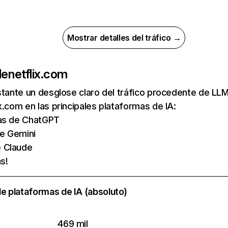
Mostrar detalles del tráfico →
de
netflix.com
nstante un desglose claro del tráfico procedente de 
x.com en las principales plataformas de IA:
tas de ChatGPT
de Gemini
e Claude
s!
e plataformas de IA (absoluto)
469 mil