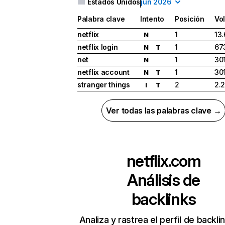
Estados Unidos
jun 2026
Palabra clave
Intento
Posición
Vo
netflix
1
13
N
netflix login
1
67
N
T
net
1
30
N
netflix account
1
30
N
T
stranger things
2
2.
I
T
Ver todas las palabras clave →
netflix.com
Análisis de
backlinks
Analiza y rastrea el perfil de backli