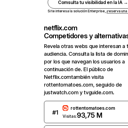
Comsulta tu visibilidad en la IA 
Si te interesa la solución Enterprise,
¡reserva un
netflix.com
Competidores y alternativa
Revela otras webs que interesan a 
audiencia. Consulta la lista de domi
por los que navegan los usuarios a
continuación de. El público de
Netflix.comtambién visita
rottentomatoes.com, seguido de
justwatch.com y tvguide.com.
rottentomatoes.com
#
1
93,75 M
Visitas: