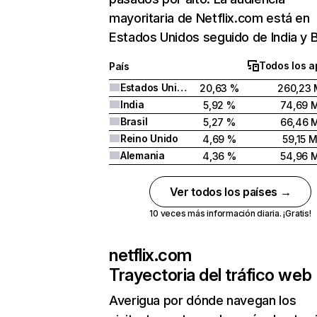
mayoritaria de Netflix.com está en
Estados Unidos seguido de India y Br
Todos los a
País
Estados Unidos
20,63 %
260,23 
India
5,92 %
74,69 
Brasil
5,27 %
66,46 
Reino Unido
4,69 %
59,15 
Alemania
4,36 %
54,96 
Ver todos los países →
10 veces más información diaria. ¡Gratis!
netflix.com
Trayectoria del tráfico web
Averigua por dónde navegan los