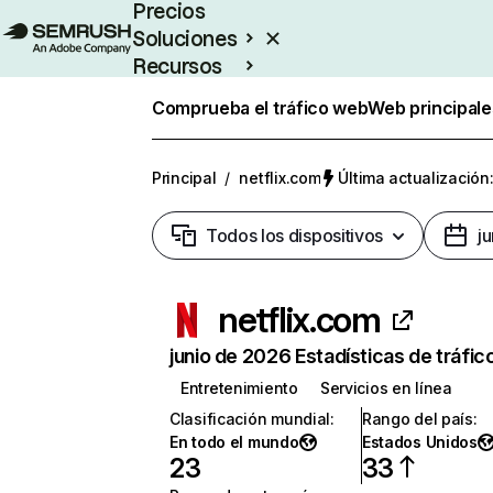
Precios
Soluciones
Recursos
Empresas
Comprueba el tráfico web
Web principale
Principal
/
netflix.com
Última actualización:
Todos los dispositivos
j
netflix.com
junio de 2026 Estadísticas de tráfic
Entretenimiento
Servicios en línea
Clasificación mundial
:
Rango del país
:
En todo el mundo
Estados Unidos
23
33