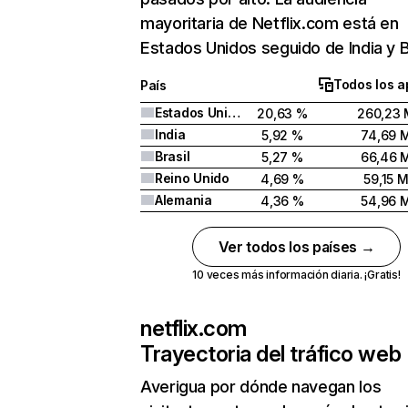
mayoritaria de Netflix.com está en
Estados Unidos seguido de India y Br
Todos los a
País
Estados Unidos
20,63 %
260,23 
India
5,92 %
74,69 
Brasil
5,27 %
66,46 
Reino Unido
4,69 %
59,15 
Alemania
4,36 %
54,96 
Ver todos los países →
10 veces más información diaria. ¡Gratis!
netflix.com
Trayectoria del tráfico web
Averigua por dónde navegan los