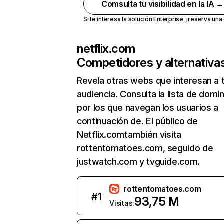
Comsulta tu visibilidad en la IA 
Si te interesa la solución Enterprise,
¡reserva un
netflix.com
Competidores y alternativa
Revela otras webs que interesan a 
audiencia. Consulta la lista de domi
por los que navegan los usuarios a
continuación de. El público de
Netflix.comtambién visita
rottentomatoes.com, seguido de
justwatch.com y tvguide.com.
rottentomatoes.com
#
1
93,75 M
Visitas: