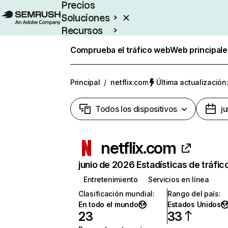
Precios
Soluciones
Recursos
Empresas
Comprueba el tráfico web
Web principale
Principal
/
netflix.com
Última actualización:
Todos los dispositivos
j
netflix.com
junio de 2026 Estadísticas de tráfic
Entretenimiento
Servicios en línea
Clasificación mundial
:
Rango del país
:
En todo el mundo
Estados Unidos
23
33