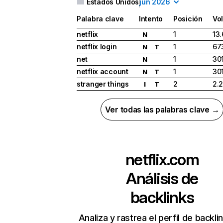
Estados Unidos
jun 2026
Palabra clave
Intento
Posición
Vo
netflix
1
13
N
netflix login
1
67
N
T
net
1
30
N
netflix account
1
30
N
T
stranger things
2
2.
I
T
Ver todas las palabras clave →
netflix.com
Análisis de
backlinks
Analiza y rastrea el perfil de backli