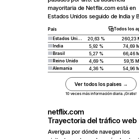
mayoritaria de Netflix.com está en
Estados Unidos seguido de India y Br
Todos los a
País
Estados Unidos
20,63 %
260,23 
India
5,92 %
74,69 
Brasil
5,27 %
66,46 
Reino Unido
4,69 %
59,15 
Alemania
4,36 %
54,96 
Ver todos los países →
10 veces más información diaria. ¡Gratis!
netflix.com
Trayectoria del tráfico web
Averigua por dónde navegan los