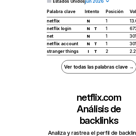
Estados Unidos
jun 2026
Palabra clave
Intento
Posición
Vo
netflix
1
13
N
netflix login
1
67
N
T
net
1
30
N
netflix account
1
30
N
T
stranger things
2
2.
I
T
Ver todas las palabras clave →
netflix.com
Análisis de
backlinks
Analiza y rastrea el perfil de backli