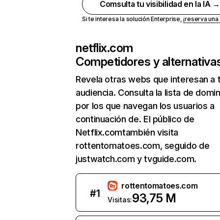
Comsulta tu visibilidad en la IA 
Si te interesa la solución Enterprise,
¡reserva un
netflix.com
Competidores y alternativa
Revela otras webs que interesan a 
audiencia. Consulta la lista de domi
por los que navegan los usuarios a
continuación de. El público de
Netflix.comtambién visita
rottentomatoes.com, seguido de
justwatch.com y tvguide.com.
rottentomatoes.com
#
1
93,75 M
Visitas: