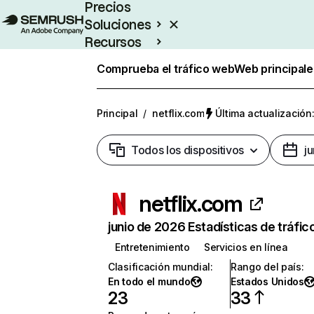
Precios
Soluciones
Recursos
Empresas
Comprueba el tráfico web
Web principale
Principal
/
netflix.com
Última actualización:
Todos los dispositivos
j
netflix.com
junio de 2026 Estadísticas de tráfic
Entretenimiento
Servicios en línea
Clasificación mundial
:
Rango del país
:
En todo el mundo
Estados Unidos
23
33