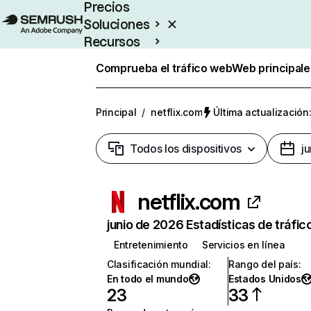
Precios
Soluciones
Recursos
Empresas
Comprueba el tráfico web
Web principale
Principal
/
netflix.com
Última actualización:
Todos los dispositivos
j
netflix.com
junio de 2026 Estadísticas de tráfic
Entretenimiento
Servicios en línea
Clasificación mundial
:
Rango del país
:
En todo el mundo
Estados Unidos
23
33