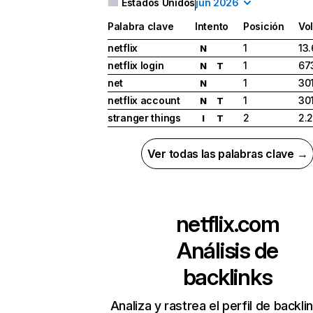
Estados Unidos
jun 2026
Palabra clave
Intento
Posición
Vo
netflix
1
13
N
netflix login
1
67
N
T
net
1
30
N
netflix account
1
30
N
T
stranger things
2
2.
I
T
Ver todas las palabras clave →
netflix.com
Análisis de
backlinks
Analiza y rastrea el perfil de backli