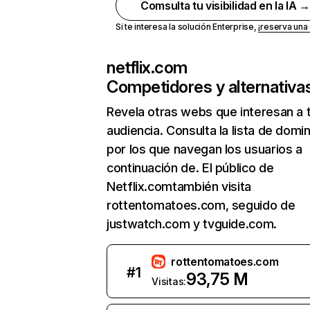
Comsulta tu visibilidad en la IA 
Si te interesa la solución Enterprise,
¡reserva un
netflix.com
Competidores y alternativa
Revela otras webs que interesan a 
audiencia. Consulta la lista de domi
por los que navegan los usuarios a
continuación de. El público de
Netflix.comtambién visita
rottentomatoes.com, seguido de
justwatch.com y tvguide.com.
rottentomatoes.com
#
1
93,75 M
Visitas: