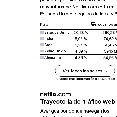
mayoritaria de Netflix.com está en
Estados Unidos seguido de India y Br
Todos los a
País
Estados Unidos
20,63 %
260,23 
India
5,92 %
74,69 
Brasil
5,27 %
66,46 
Reino Unido
4,69 %
59,15 
Alemania
4,36 %
54,96 
Ver todos los países →
10 veces más información diaria. ¡Gratis!
netflix.com
Trayectoria del tráfico web
Averigua por dónde navegan los