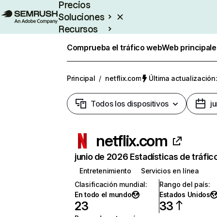
Precios
Soluciones
Recursos
Empresas
Comprueba el tráfico web
Web principale
Principal
/
netflix.com
Última actualización:
Todos los dispositivos
j
netflix.com
junio de 2026 Estadísticas de tráfic
Entretenimiento
Servicios en línea
Clasificación mundial
:
Rango del país
:
En todo el mundo
Estados Unidos
23
33