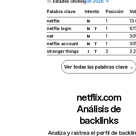
Estados Unidos
jun 2026
Palabra clave
Intento
Posición
Vo
netflix
1
13
N
netflix login
1
67
N
T
net
1
30
N
netflix account
1
30
N
T
stranger things
2
2.
I
T
Ver todas las palabras clave →
netflix.com
Análisis de
backlinks
Analiza y rastrea el perfil de backli