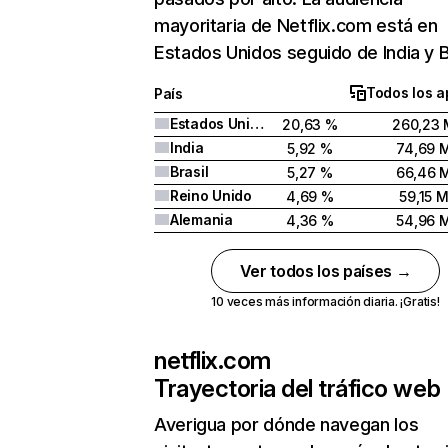
mayoritaria de Netflix.com está en
Estados Unidos seguido de India y Br
Todos los a
País
Estados Unidos
20,63 %
260,23 
India
5,92 %
74,69 
Brasil
5,27 %
66,46 
Reino Unido
4,69 %
59,15 
Alemania
4,36 %
54,96 
Ver todos los países →
10 veces más información diaria. ¡Gratis!
netflix.com
Trayectoria del tráfico web
Averigua por dónde navegan los